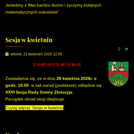
Jesteśmy z Was bardzo dumni i życzymy kolejnych
matematycznych sukcesów!
Sesja w kwietniu
wtorek, 21 kwiecień 2026 12:50
Z A W I A D O M I E N I E
Zawiadamia się, że w dniu
28 kwietnia 2026r. o
godz. 10.00
w sali narad (poddasze) odbędzie się
XXVI Sesja Rady Gminy Złotoryja
.
Porządek obrad sesji obejmuje:
Czytaj więcej: Sesja w kwietniu