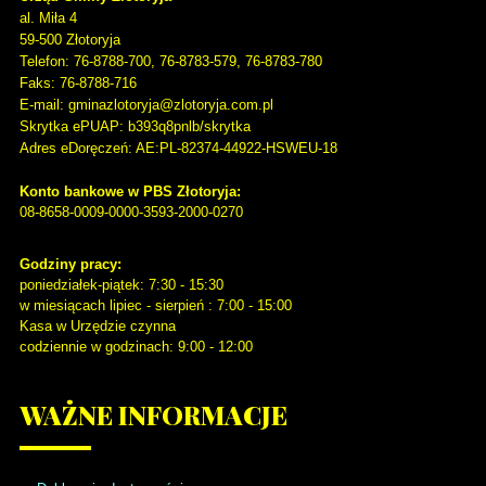
al. Miła 4
59-500
Złotoryja
Telefon
: 76-8788-700, 76-8783-579, 76-8783-780
Faks
: 76-8788-716
E-mail: gminazlotoryja@zlotoryja.com.pl
Skrytka ePUAP: b393q8pnlb/skrytka
Adres eDoręczeń: AE:PL-82374-44922-HSWEU-18
Konto bankowe w PBS Złotoryja:
08-8658-0009-0000-3593-2000-0270
Godziny pracy:
poniedziałek-piątek: 7:30 - 15:30
w miesiącach lipiec - sierpień : 7:00 - 15:00
Kasa w Urzędzie czynna
codziennie w godzinach: 9:00 - 12:00
WAŻNE
INFORMACJE