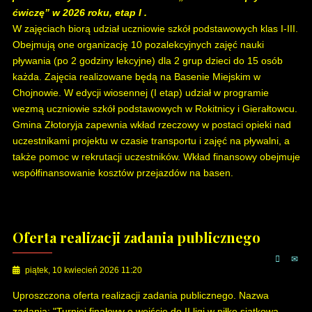
ćwiczę” w 2026 roku, etap I .
W zajęciach biorą udział uczniowie szkół podstawowych klas I-III.
Obejmują one organizację 10 pozalekcyjnych zajęć nauki
pływania (po 2 godziny lekcyjne) dla 2 grup dzieci do 15 osób
każda. Zajęcia realizowane będą na Basenie Miejskim w
Chojnowie. W edycji wiosennej (I etap) udział w programie
wezmą uczniowie szkół podstawowych w Rokitnicy i Gierałtowcu.
Gmina Złotoryja zapewnia wkład rzeczowy w postaci opieki nad
uczestnikami projektu w czasie transportu i zajęć na pływalni, a
także pomoc w rekrutacji uczestników. Wkład finansowy obejmuje
współfinansowanie kosztów przejazdów na basen.
Oferta realizacji zadania publicznego
piątek, 10 kwiecień 2026 11:20
Uproszczona oferta realizacji zadania publicznego. Nazwa
zadania: "Turniej finałowy o wejście do II ligi w piłkę siatkową