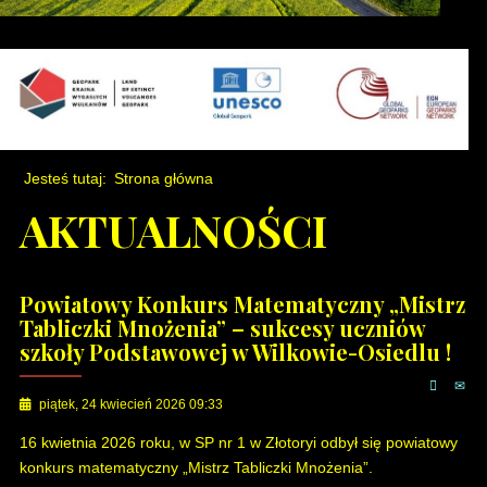
Jesteś tutaj:
Strona główna
AKTUALNOŚCI
Powiatowy Konkurs Matematyczny „Mistrz
Tabliczki Mnożenia” – sukcesy uczniów
szkoły Podstawowej w Wilkowie-Osiedlu !
piątek, 24 kwiecień 2026 09:33
16 kwietnia 2026 roku, w SP nr 1 w Złotoryi odbył się powiatowy
konkurs matematyczny „Mistrz Tabliczki Mnożenia”.