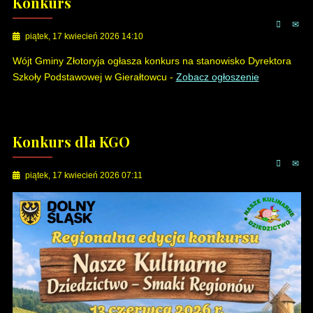
Konkurs
piątek, 17 kwiecień 2026 14:10
Wójt Gminy Złotoryja ogłasza konkurs na stanowisko Dyrektora
Szkoły Podstawowej w Gierałtowcu -
Zobacz ogłoszenie
Konkurs dla KGO
piątek, 17 kwiecień 2026 07:11