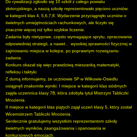
Do rywalizacji zgłosiło się 10 szkół z całego powiatu
złotoryjskiego, a naszą szkołę reprezentowało pięcioro uczniów:
w kategorii klas 4, 5,6,7,8. Wydarzenie przyciągnęło uczniów o
świetnych umiejętnościach rachunkowych, ale liczyło się
znacznie więcej niż tylko szybkie liczenie.
Zadania były nietypowe, często wymagające sprytu, opracowania
odpowiedniej strategii, a nawet… wysokiej sprawności fizycznej w
zajmowaniu miejsca w kolejce, po poprawnym rozwiązaniu
zadania.
Konkurs okazał się więc prawdziwą mieszanką matematyki,
refleksu i taktyki.
Z dumą informujemy, że uczniowie SP w Wilkowie-Osiedlu
osiągnęli znakomite wyniki: I miejsce w kategorii klas siódmych
zajęła uczennica klasy 7B, która zdobyła tytuł Mistrzyni Tabliczki
Mnożenia.
II miejsce w kategorii klas piątych zajął uczeń klasy 5, który został
Wicemistrzem Tabliczki Mnożenia.
Serdecznie gratulujemy wszystkim reprezentantom szkoły
świetnych wyników, zaangażowania i opanowania w
konkursowych emocjach.