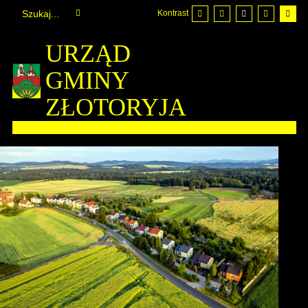
Kontrast
URZĄD
GMINY
ZŁOTORYJA