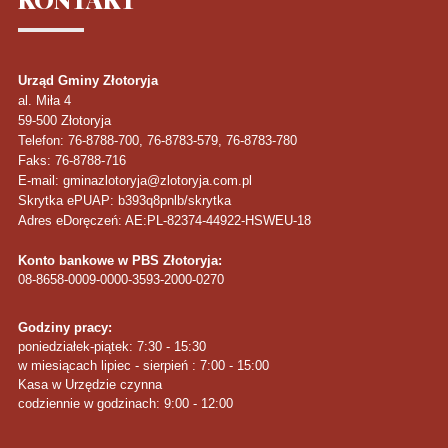
Urząd Gminy Złotoryja
al. Miła 4
59-500
Złotoryja
Telefon
: 76-8788-700, 76-8783-579, 76-8783-780
Faks
: 76-8788-716
E-mail: gminazlotoryja@zlotoryja.com.pl
Skrytka ePUAP: b393q8pnlb/skrytka
Adres eDoręczeń: AE:PL-82374-44922-HSWEU-18
Konto bankowe w PBS Złotoryja:
08-8658-0009-0000-3593-2000-0270
Godziny pracy:
poniedziałek-piątek: 7:30 - 15:30
w miesiącach lipiec - sierpień : 7:00 - 15:00
Kasa w Urzędzie czynna
codziennie w godzinach: 9:00 - 12:00