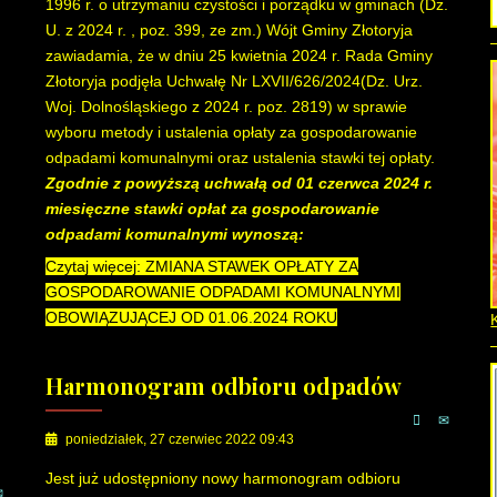
1996 r. o utrzymaniu czystości i porządku w gminach (Dz.
U. z 2024 r. , poz. 399, ze zm.) Wójt Gminy Złotoryja
zawiadamia, że w dniu 25 kwietnia 2024 r. Rada Gminy
Złotoryja podjęła Uchwałę Nr LXVII/626/2024(Dz. Urz.
Woj. Dolnośląskiego z 2024 r. poz. 2819) w sprawie
wyboru metody i ustalenia opłaty za gospodarowanie
odpadami komunalnymi oraz ustalenia stawki tej opłaty.
Zgodnie z powyższą uchwałą od 01 czerwca 2024 r.
miesięczne stawki opłat za gospodarowanie
odpadami komunalnymi wynoszą:
Czytaj więcej: ZMIANA STAWEK OPŁATY ZA
GOSPODAROWANIE ODPADAMI KOMUNALNYMI
OBOWIĄZUJĄCEJ OD 01.06.2024 ROKU
Harmonogram odbioru odpadów
poniedziałek, 27 czerwiec 2022 09:43
Jest już udostępniony nowy harmonogram odbioru