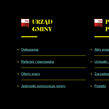
URZĄD
GMINY
Ogłoszenia
Akty pra
Referaty i stanowiska
Uchwały 
Oferty pracy
Zarządze
Jednostki pomocnicze gminy
Podatki