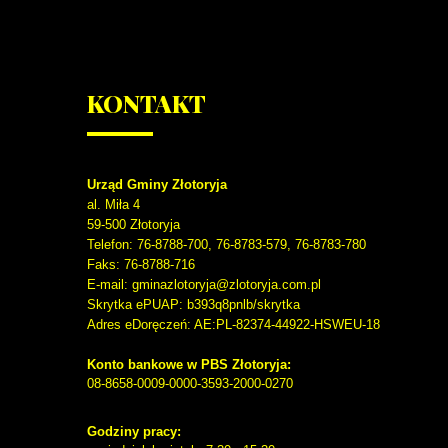
KONTAKT
Urząd Gminy Złotoryja
al. Miła 4
59-500
Złotoryja
Telefon
: 76-8788-700, 76-8783-579, 76-8783-780
Faks
: 76-8788-716
E-mail: gminazlotoryja@zlotoryja.com.pl
Skrytka ePUAP: b393q8pnlb/skrytka
Adres eDoręczeń: AE:PL-82374-44922-HSWEU-18
Konto bankowe w PBS Złotoryja:
08-8658-0009-0000-3593-2000-0270
Godziny pracy: