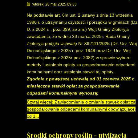
wtorek, 20 maj 2025 09:33
Na podstawie art. 6m ust. 2 ustawy z dnia 13 września
1996 r. o utrzymaniu czystości i porządku w gminach (Dz
U. z 2024 r. , poz. 399, ze zm.) Wójt Gminy Złotoryja
zawiadamia, że w dniu 28 marca 2025r. Rada Gminy
Złotoryja podjęła Uchwałę Nr XIII/111/2025 (Dz. Urz. Woj.
Dolnośląskiego z 2025 r. poz. 1948 oraz Dz. Urz. Woj.
Dolnośląskiego z 2025r poz. 2082) w sprawie wyboru
metody i ustalenia opłaty za gospodarowanie odpadami
komunalnymi oraz ustalenia stawki tej opłaty.
Zgodnie z powyższą uchwałą od 01 czerwca 2025 r.
miesięczne stawki opłat za gospodarowanie
odpadami komunalnymi wynoszą:
Czytaj więcej: Zawiadomienie o zmianie stawek opłat za
gospodarowanie odpadami komunalnymi obowiązujacej
od 1...
Środki ochrony roślin - utylizacja