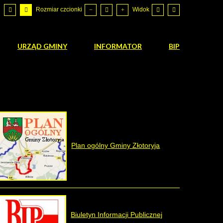
Rozmiar czcionki
Widok
URZĄD GMINY
INFORMATOR
BIP
Plan ogólny Gminy Złotoryja
Biuletyn Informacji Publicznej