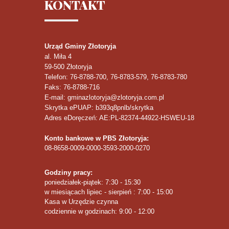
KONTAKT
Urząd Gminy Złotoryja
al. Miła 4
59-500
Złotoryja
Telefon
: 76-8788-700, 76-8783-579, 76-8783-780
Faks
: 76-8788-716
E-mail: gminazlotoryja@zlotoryja.com.pl
Skrytka ePUAP: b393q8pnlb/skrytka
Adres eDoręczeń: AE:PL-82374-44922-HSWEU-18
Konto bankowe w PBS Złotoryja:
08-8658-0009-0000-3593-2000-0270
Godziny pracy:
poniedziałek-piątek: 7:30 - 15:30
w miesiącach lipiec - sierpień : 7:00 - 15:00
Kasa w Urzędzie czynna
codziennie w godzinach: 9:00 - 12:00