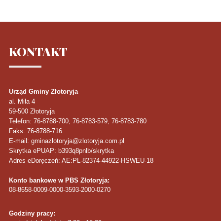
KONTAKT
Urząd Gminy Złotoryja
al. Miła 4
59-500
Złotoryja
Telefon
: 76-8788-700, 76-8783-579, 76-8783-780
Faks
: 76-8788-716
E-mail: gminazlotoryja@zlotoryja.com.pl
Skrytka ePUAP: b393q8pnlb/skrytka
Adres eDoręczeń: AE:PL-82374-44922-HSWEU-18
Konto bankowe w PBS Złotoryja:
08-8658-0009-0000-3593-2000-0270
Godziny pracy: