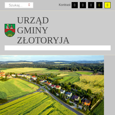
Kontrast
URZĄD
GMINY
ZŁOTORYJA