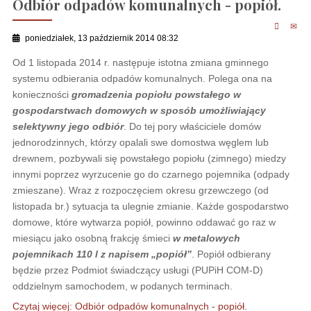
Odbiór odpadów komunalnych - popiół.
poniedziałek, 13 październik 2014 08:32
Od 1 listopada 2014 r. następuje istotna zmiana gminnego
systemu odbierania odpadów komunalnych. Polega ona na
konieczności
gromadzenia popiołu powstałego w
gospodarstwach domowych w sposób umożliwiający
selektywny jego odbiór
. Do tej pory właściciele domów
jednorodzinnych, którzy opalali swe domostwa węglem lub
drewnem, pozbywali się powstałego popiołu (zimnego) miedzy
innymi poprzez wyrzucenie go do czarnego pojemnika (odpady
zmieszane). Wraz z rozpoczęciem okresu grzewczego (od
listopada br.) sytuacja ta ulegnie zmianie. Każde gospodarstwo
domowe, które wytwarza popiół, powinno oddawać go raz w
miesiącu jako osobną frakcję śmieci
w metalowych
pojemnikach 110 l z napisem „popiół”
. Popiół odbierany
będzie przez Podmiot świadczący usługi (PUPiH COM-D)
oddzielnym samochodem, w podanych terminach.
Czytaj więcej: Odbiór odpadów komunalnych - popiół.