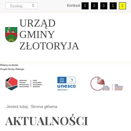
Kontrast
URZĄD
GMINY
ZŁOTORYJA
Witamy na stronie
Witamy na stronie
Witamy na stronie
Urzędu Gminy Złotoryja
Urzędu Gminy Złotoryja
Urzędu Gminy Złotoryja
Jesteś tutaj:
Strona główna
AKTUALNOŚCI