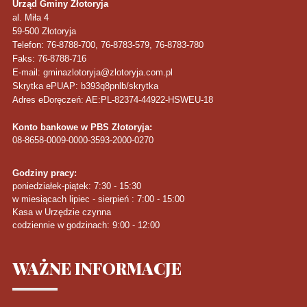
Urząd Gminy Złotoryja
al. Miła 4
59-500
Złotoryja
Telefon
: 76-8788-700, 76-8783-579, 76-8783-780
Faks
: 76-8788-716
E-mail: gminazlotoryja@zlotoryja.com.pl
Skrytka ePUAP: b393q8pnlb/skrytka
Adres eDoręczeń: AE:PL-82374-44922-HSWEU-18
Konto bankowe w PBS Złotoryja:
08-8658-0009-0000-3593-2000-0270
Godziny pracy:
poniedziałek-piątek: 7:30 - 15:30
w miesiącach lipiec - sierpień : 7:00 - 15:00
Kasa w Urzędzie czynna
codziennie w godzinach: 9:00 - 12:00
WAŻNE
INFORMACJE