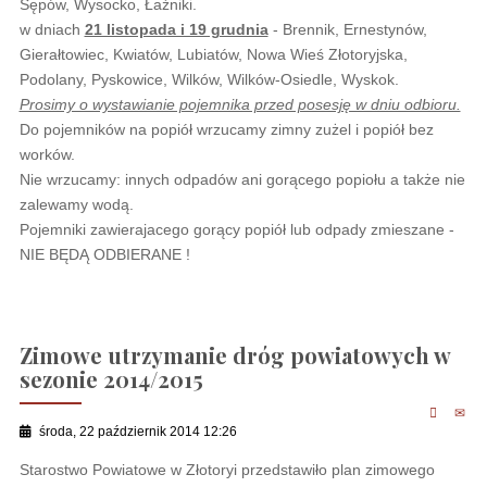
Sępów, Wysocko, Łaźniki.
w dniach
21 listopada i 19 grudnia
- Brennik, Ernestynów,
Gierałtowiec, Kwiatów, Lubiatów, Nowa Wieś Złotoryjska,
Podolany, Pyskowice, Wilków, Wilków-Osiedle, Wyskok.
Prosimy o wystawianie pojemnika przed posesję w dniu odbioru.
Do pojemników na popiół wrzucamy zimny zużel i popiół bez
worków.
Nie wrzucamy: innych odpadów ani gorącego popiołu a także nie
zalewamy wodą.
Pojemniki zawierajacego gorący popiół lub odpady zmieszane -
NIE BĘDĄ ODBIERANE !
Zimowe utrzymanie dróg powiatowych w
sezonie 2014/2015
środa, 22 październik 2014 12:26
Starostwo Powiatowe w Złotoryi przedstawiło plan zimowego