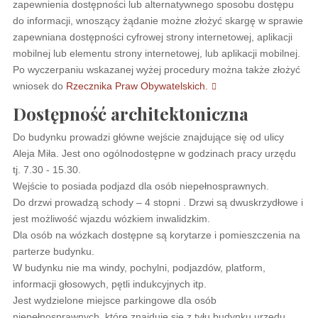
zapewnienia dostępności lub alternatywnego sposobu dostępu
do informacji, wnoszący żądanie możne złożyć skargę w sprawie
zapewniana dostępności cyfrowej strony internetowej, aplikacji
mobilnej lub elementu strony internetowej, lub aplikacji mobilnej.
Po wyczerpaniu wskazanej wyżej procedury można także złożyć
wniosek do
Rzecznika Praw Obywatelskich.
Dostępność architektoniczna
Do budynku prowadzi główne wejście znajdujące się od ulicy
Aleja Miła. Jest ono ogólnodostępne w godzinach pracy urzędu
tj. 7.30 - 15.30.
Wejście to posiada podjazd dla osób niepełnosprawnych.
Do drzwi prowadzą schody – 4 stopni . Drzwi są dwuskrzydłowe i
jest możliwość wjazdu wózkiem inwalidzkim.
Dla osób na wózkach dostępne są korytarze i pomieszczenia na
parterze budynku.
W budynku nie ma windy, pochylni, podjazdów, platform,
informacji głosowych, pętli indukcyjnych itp.
Jest wydzielone miejsce parkingowe dla osób
niepełnosprawnych, które znajduje się z tyłu budynku urzędu.