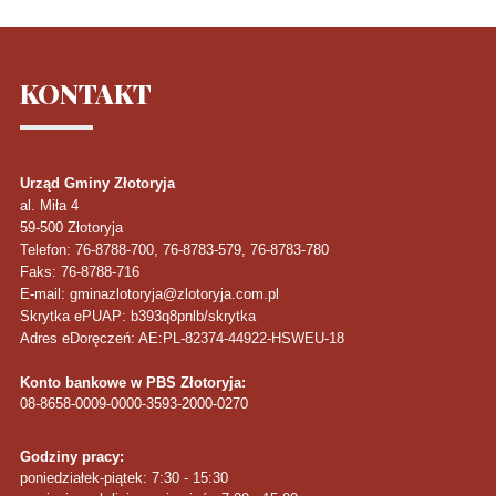
KONTAKT
Urząd Gminy Złotoryja
al. Miła 4
59-500
Złotoryja
Telefon
: 76-8788-700, 76-8783-579, 76-8783-780
Faks
: 76-8788-716
E-mail: gminazlotoryja@zlotoryja.com.pl
Skrytka ePUAP: b393q8pnlb/skrytka
Adres eDoręczeń: AE:PL-82374-44922-HSWEU-18
Konto bankowe w PBS Złotoryja:
08-8658-0009-0000-3593-2000-0270
Godziny pracy:
poniedziałek-piątek: 7:30 - 15:30