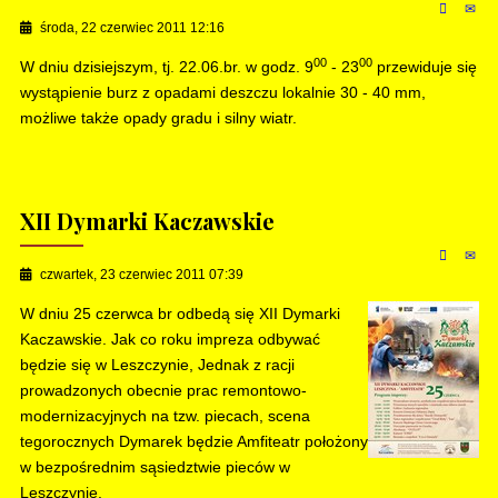
środa, 22 czerwiec 2011 12:16
00
00
W dniu dzisiejszym, tj. 22.06.br. w godz. 9
- 23
przewiduje się
wystąpienie burz z opadami deszczu lokalnie 30 - 40 mm,
możliwe także opady gradu i silny wiatr.
XII Dymarki Kaczawskie
czwartek, 23 czerwiec 2011 07:39
W dniu 25 czerwca br odbedą się XII Dymarki
Kaczawskie. Jak co roku impreza odbywać
będzie się w Leszczynie, Jednak z racji
prowadzonych obecnie prac remontowo-
modernizacyjnych na tzw. piecach, scena
tegorocznych Dymarek będzie Amfiteatr położony
w bezpośrednim sąsiedztwie pieców w
Leszczynie.