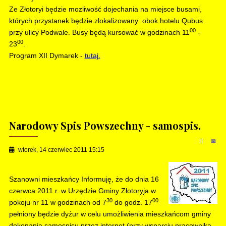
Ze Złotoryi będzie mozliwość dojechania na miejsce busami,
których przystanek będzie zlokalizowany obok hotelu Qubus
00
przy ulicy Podwale. Busy będą kursować w godzinach 11
-
00
23
.
Program XII Dymarek -
tutaj.
Narodowy Spis Powszechny - samospis.
wtorek, 14 czerwiec 2011 15:15
Szanowni mieszkańcy Informuję, że do dnia 16
czerwca 2011 r. w Urzędzie Gminy Złotoryja w
30
00
pokoju nr 11 w godzinach od 7
do godz. 17
pełniony będzie dyżur w celu umożliwienia mieszkańcom gminy
dokonania samospisu przez internet (przy wsparciu pracownika