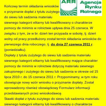
Końcowy termin składania wniosków
o przyznanie dopłat z tytułu zużytego
do siewu lub sadzenia materiału
siewnego kategorii elitarny lub kwalifikowany o charakterze
pomocy de minimis w rolnictwie upływa dnia 25 czerwca. W
związku z tym, że w br. dzień ten przypada w sobotę, tj. dzień
wolny od pracy przedłużony został termin składania wniosków do
pierwszego dnia roboczego, tj.
do dnia 27 czerwca 2011 r
.
(poniedziałku).
Dopłaty z tytułu zużytego do siewu lub sadzenia materiału
siewnego kategorii elitarny lub kwalifikowany mające charakter
pomocy de minimis w rolnictwie dotyczą materiału siewnego
zakupionego i zużytego do siewu lub sadzenia w okresie od 15
lipca 2010 r. do 15 czerwca 2011 r. Przypominamy, w tym roku
obowiązuje nowy wzór wniosku o przyznanie dopłaty. Został
wprowadzony również obowiązkowy Formularz informacji
przedstawianych przez wnioskodawcę.
Stawki dopłat z tytułu zużytego do siewu lub sadzenia materiału
siewnego kategorii elitarny lub kwalifikowany o charakterze