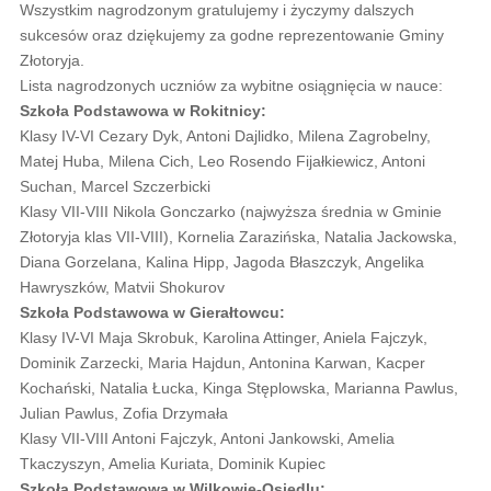
Wszystkim nagrodzonym gratulujemy i życzymy dalszych
sukcesów oraz dziękujemy za godne reprezentowanie Gminy
Złotoryja.
Lista nagrodzonych uczniów za wybitne osiągnięcia w nauce:
Szkoła Podstawowa w Rokitnicy:
Klasy IV-VI Cezary Dyk, Antoni Dajlidko, Milena Zagrobelny,
Matej Huba, Milena Cich, Leo Rosendo Fijałkiewicz, Antoni
Suchan, Marcel Szczerbicki
Klasy VII-VIII Nikola Gonczarko (najwyższa średnia w Gminie
Złotoryja klas VII-VIII), Kornelia Zarazińska, Natalia Jackowska,
Diana Gorzelana, Kalina Hipp, Jagoda Błaszczyk, Angelika
Hawryszków, Matvii Shokurov
Szkoła Podstawowa w Gierałtowcu:
Klasy IV-VI Maja Skrobuk, Karolina Attinger, Aniela Fajczyk,
Dominik Zarzecki, Maria Hajdun, Antonina Karwan, Kacper
Kochański, Natalia Łucka, Kinga Stęplowska, Marianna Pawlus,
Julian Pawlus, Zofia Drzymała
Klasy VII-VIII Antoni Fajczyk, Antoni Jankowski, Amelia
Tkaczyszyn, Amelia Kuriata, Dominik Kupiec
Szkoła Podstawowa w Wilkowie-Osiedlu: