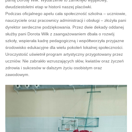
panią Dorotę Wilk. Wydarzenie to zamknęło wyjątkowy,
dwudziestoletni etap w historii naszej placówki.
Podczas oficjalnego apelu cała społeczność szkolna – uczniowie,
nauczyciele oraz pracownicy administracji i obsługi – złożyła pani
dyrektor serdeczne podziękowania. Przez dwie dekady oddanej
służby pani Dorota Wilk z zaangażowaniem dbała o rozwój
szkoły, wspierała kadrę pedagogiczną i współtworzyła przyjazne
środowisko edukacyjne dla wielu pokoleń lokalnej społeczności.
Uroczystość uświetnił program artystyczny przygotowany przez
uczniów. Nie zabrakło wzruszających słów, kwiatów oraz życzeń
zdrowia i sukcesów w dalszym życiu osobistym oraz
zawodowym.