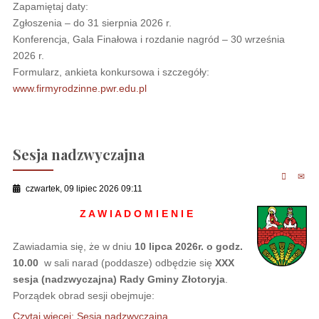
Zapamiętaj daty:
Zgłoszenia – do 31 sierpnia 2026 r.
Konferencja, Gala Finałowa i rozdanie nagród – 30 września
2026 r.
Formularz, ankieta konkursowa i szczegóły:
www.firmyrodzinne.pwr.edu.pl
Sesja nadzwyczajna
czwartek, 09 lipiec 2026 09:11
Z A W I A D O M I E N I E
Zawiadamia się, że w dniu
10 lipca 2026r. o godz.
10.00
w sali narad (poddasze) odbędzie się
XXX
sesja (nadzwyczajna) Rady Gminy Złotoryja
.
Porządek obrad sesji obejmuje:
Czytaj więcej: Sesja nadzwyczajna