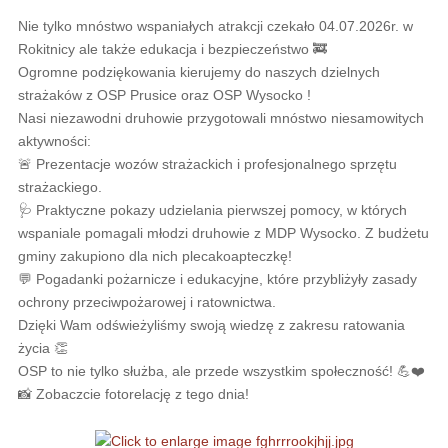
Nie tylko mnóstwo wspaniałych atrakcji czekało 04.07.2026r. w
Rokitnicy ale także edukacja i bezpieczeństwo 🚒
Ogromne podziękowania kierujemy do naszych dzielnych
strażaków z OSP Prusice oraz OSP Wysocko !
Nasi niezawodni druhowie przygotowali mnóstwo niesamowitych
aktywności:
🚨 Prezentacje wozów strażackich i profesjonalnego sprzętu
strażackiego.
🩺 Praktyczne pokazy udzielania pierwszej pomocy, w których
wspaniale pomagali młodzi druhowie z MDP Wysocko. Z budżetu
gminy zakupiono dla nich plecakoapteczkę!
💬 Pogadanki pożarnicze i edukacyjne, które przybliżyły zasady
ochrony przeciwpożarowej i ratownictwa.
Dzięki Wam odświeżyliśmy swoją wiedzę z zakresu ratowania
życia 👏
OSP to nie tylko służba, ale przede wszystkim społeczność! 💪❤️
📸 Zobaczcie fotorelację z tego dnia!