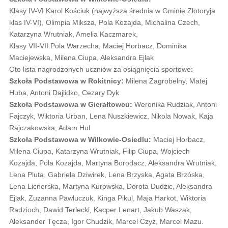
Klasy IV-VI Karol Kościuk (najwyższa średnia w Gminie Złotoryja
klas IV-VI), Olimpia Miksza, Pola Kozajda, Michalina Czech,
Katarzyna Wrutniak, Amelia Kaczmarek,
Klasy VII-VII Pola Warzecha, Maciej Horbacz, Dominika
Maciejewska, Milena Ciupa, Aleksandra Ejlak
Oto lista nagrodzonych uczniów za osiągnięcia sportowe:
Szkoła Podstawowa w Rokitnicy:
Milena Zagrobelny, Matej
Huba, Antoni Dajlidko, Cezary Dyk
Szkoła Podstawowa w Gierałtowcu:
Weronika Rudziak, Antoni
Fajczyk, Wiktoria Urban, Lena Nuszkiewicz, Nikola Nowak, Kaja
Rajczakowska, Adam Hul
Szkoła Podstawowa w Wilkowie-Osiedlu:
Maciej Horbacz,
Milena Ciupa, Katarzyna Wrutniak, Filip Ciupa, Wojciech
Kozajda, Pola Kozajda, Martyna Borodacz, Aleksandra Wrutniak,
Lena Pluta, Gabriela Dziwirek, Lena Brzyska, Agata Brzóska,
Lena Licnerska, Martyna Kurowska, Dorota Dudzic, Aleksandra
Ejlak, Zuzanna Pawluczuk, Kinga Pikul, Maja Harkot, Wiktoria
Radzioch, Dawid Terlecki, Kacper Lenart, Jakub Waszak,
Aleksander Tęcza, Igor Chudzik, Marcel Czyż, Marcel Mazu.