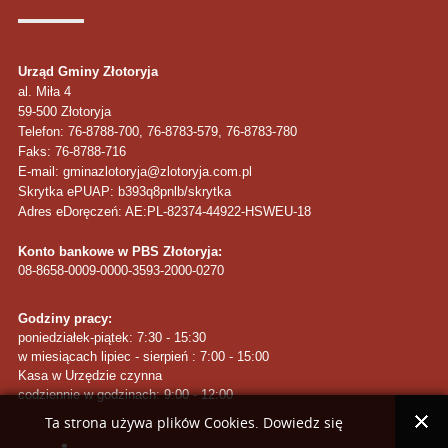
Urząd Gminy Złotoryja
al. Miła 4
59-500
Złotoryja
Telefon
: 76-8788-700, 76-8783-579, 76-8783-780
Faks
: 76-8788-716
E-mail: gminazlotoryja@zlotoryja.com.pl
Skrytka ePUAP: b393q8pnlb/skrytka
Adres eDoręczeń: AE:PL-82374-44922-HSWEU-18
Konto bankowe w PBS Złotoryja:
08-8658-0009-0000-3593-2000-0270
Godziny pracy:
poniedziałek-piątek: 7:30 - 15:30
w miesiącach lipiec - sierpień : 7:00 - 15:00
Kasa w Urzędzie czynna
codziennie w godzinach: 9:00 - 12:00
Ta strona używa plików Cookies. Dowiedz się