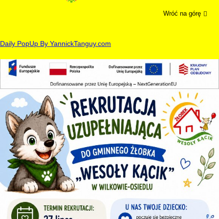
Wróć na górę
Daily PopUp By YannickTanguy.com