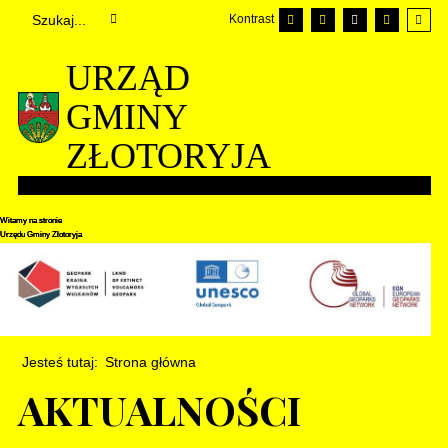
Kontrast
URZĄD
GMINY
ZŁOTORYJA
Witamy na stronie
Witamy na stronie
Witamy na stronie
Urzędu Gminy Złotoryja
Urzędu Gminy Złotoryja
Urzędu Gminy Złotoryja
Jesteś tutaj:
Strona główna
AKTUALNOŚCI