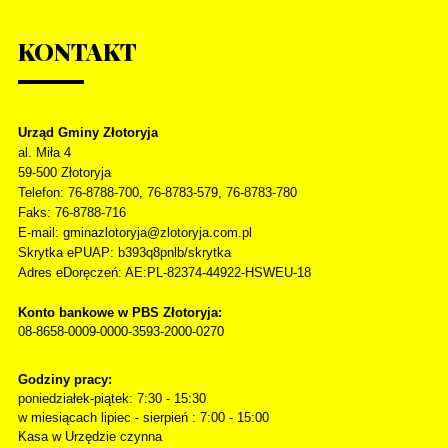
KONTAKT
Urząd Gminy Złotoryja
al. Miła 4
59-500
Złotoryja
Telefon
: 76-8788-700, 76-8783-579, 76-8783-780
Faks
: 76-8788-716
E-mail: gminazlotoryja@zlotoryja.com.pl
Skrytka ePUAP: b393q8pnlb/skrytka
Adres eDoręczeń: AE:PL-82374-44922-HSWEU-18
Konto bankowe w PBS Złotoryja:
08-8658-0009-0000-3593-2000-0270
Godziny pracy:
poniedziałek-piątek: 7:30 - 15:30
w miesiącach lipiec - sierpień : 7:00 - 15:00
Kasa w Urzędzie czynna