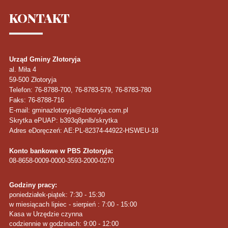
KONTAKT
Urząd Gminy Złotoryja
al. Miła 4
59-500
Złotoryja
Telefon
: 76-8788-700, 76-8783-579, 76-8783-780
Faks
: 76-8788-716
E-mail: gminazlotoryja@zlotoryja.com.pl
Skrytka ePUAP: b393q8pnlb/skrytka
Adres eDoręczeń: AE:PL-82374-44922-HSWEU-18
Konto bankowe w PBS Złotoryja:
08-8658-0009-0000-3593-2000-0270
Godziny pracy:
poniedziałek-piątek: 7:30 - 15:30
w miesiącach lipiec - sierpień : 7:00 - 15:00
Kasa w Urzędzie czynna
codziennie w godzinach: 9:00 - 12:00