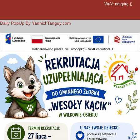
Wróć na górę
Daily PopUp By YannickTanguy.com