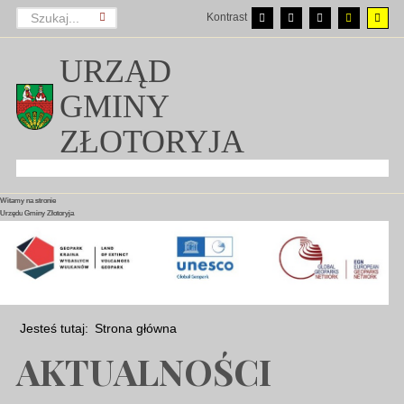
Kontrast
URZĄD
GMINY
ZŁOTORYJA
Witamy na stronie
Witamy na stronie
Witamy na stronie
Urzędu Gminy Złotoryja
Urzędu Gminy Złotoryja
Urzędu Gminy Złotoryja
Jesteś tutaj:
Strona główna
AKTUALNOŚCI