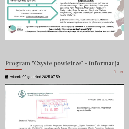
Program "Czyste powietrze" - informacja
wtorek, 09 grudzień 2025 07:59