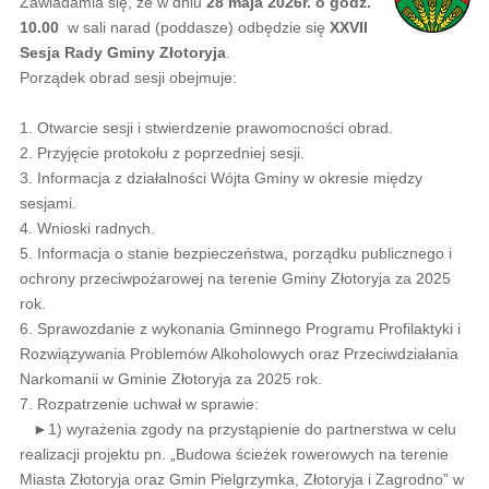
Zawiadamia się, że w dniu
28 maja 2026r. o godz.
10.00
w sali narad (poddasze) odbędzie się
XXVII
Sesja Rady Gminy Złotoryja
.
Porządek obrad sesji obejmuje:
1. Otwarcie sesji i stwierdzenie prawomocności obrad.
2. Przyjęcie protokołu z poprzedniej sesji.
3. Informacja z działalności Wójta Gminy w okresie między
sesjami.
4. Wnioski radnych.
5. Informacja o stanie bezpieczeństwa, porządku publicznego i
ochrony przeciwpożarowej na terenie Gminy Złotoryja za 2025
rok.
6. Sprawozdanie z wykonania Gminnego Programu Profilaktyki i
Rozwiązywania Problemów Alkoholowych oraz Przeciwdziałania
Narkomanii w Gminie Złotoryja za 2025 rok.
7. Rozpatrzenie uchwał w sprawie:
►1) wyrażenia zgody na przystąpienie do partnerstwa w celu
realizacji projektu pn. „Budowa ścieżek rowerowych na terenie
Miasta Złotoryja oraz Gmin Pielgrzymka, Złotoryja i Zagrodno” w