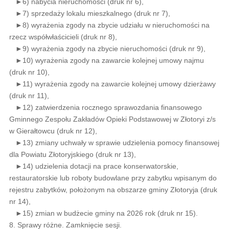
►6) nabycia nieruchomości (druk nr 6),
►7) sprzedaży lokalu mieszkalnego (druk nr 7),
►8) wyrażenia zgody na zbycie udziału w nieruchomości na
rzecz współwłaścicieli (druk nr 8),
►9) wyrażenia zgody na zbycie nieruchomości (druk nr 9),
►10) wyrażenia zgody na zawarcie kolejnej umowy najmu
(druk nr 10),
►11) wyrażenia zgody na zawarcie kolejnej umowy dzierżawy
(druk nr 11),
►12) zatwierdzenia rocznego sprawozdania finansowego
Gminnego Zespołu Zakładów Opieki Podstawowej w Złotoryi z/s
w Gierałtowcu (druk nr 12),
►13) zmiany uchwały w sprawie udzielenia pomocy finansowej
dla Powiatu Złotoryjskiego (druk nr 13),
►14) udzielenia dotacji na prace konserwatorskie,
restauratorskie lub roboty budowlane przy zabytku wpisanym do
rejestru zabytków, położonym na obszarze gminy Złotoryja (druk
nr 14),
►15) zmian w budżecie gminy na 2026 rok (druk nr 15).
8. Sprawy różne. Zamknięcie sesji.