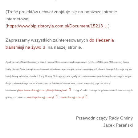
(Treść projektów uchwał znajduje się na poniższej stronie
internetowej
(
https://www.bip.zlotoryja.com.pl/Document/15213
)
Zapraszamy wszystkich zainteresowanych
do śledzenia
transmisji na żywo
na naszej stronie.
Zgodnie z art. 20 ust.1b ustawy z dnia 8 marca 1990r. o samorządzie gminnym (Dz.U. z 2018r. poz. 994, ze zm.) Sesje
Rady Gminy Złotoryja są transmitowane i utrwalane za pomocą urządzeń rejestrujących obraz i dźwięk. Informuje się, że
każdy biorąc udział w obradach Rady Gminy Złotoryja wyraża zgodę na przetwarzanie swoich danych osobowych, w tym
danych wizerunkowych oraz ich rozpowszechnianie w Internecie w postaci transmisji poprzez stronę
internetową
https://www.zlotoryja.com.pl/sesja-live-ug.html
i nagrań video udostępnianych na stronach internetowych
gminy pod adresem:
www.bip.zlotoryja.com.pl
i
www.zlotoryja.com.pl
Przewodniczący Rady Gminy
Jacek Parański