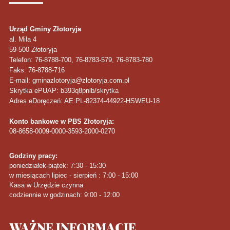
Urząd Gminy Złotoryja
al. Miła 4
59-500
Złotoryja
Telefon
: 76-8788-700, 76-8783-579, 76-8783-780
Faks
: 76-8788-716
E-mail: gminazlotoryja@zlotoryja.com.pl
Skrytka ePUAP: b393q8pnlb/skrytka
Adres eDoręczeń: AE:PL-82374-44922-HSWEU-18
Konto bankowe w PBS Złotoryja:
08-8658-0009-0000-3593-2000-0270
Godziny pracy:
poniedziałek-piątek: 7:30 - 15:30
w miesiącach lipiec - sierpień : 7:00 - 15:00
Kasa w Urzędzie czynna
codziennie w godzinach: 9:00 - 12:00
WAŻNE
INFORMACJE