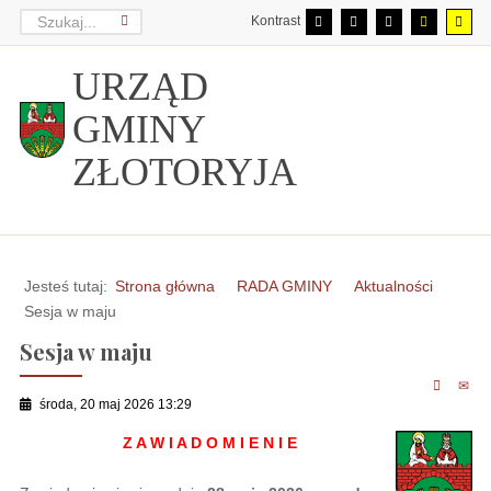
Kontrast
URZĄD
GMINY
ZŁOTORYJA
Jesteś tutaj:
Strona główna
RADA GMINY
Aktualności
Sesja w maju
Sesja w maju
środa, 20 maj 2026 13:29
Z A W I A D O M I E N I E