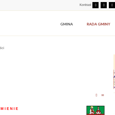
Kontrast
GMINA
RADA GMINY
ści
M I E N I E