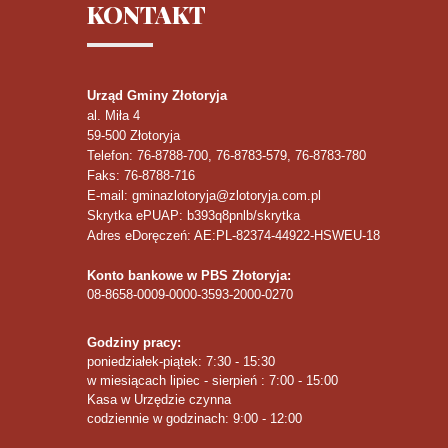
KONTAKT
Urząd Gminy Złotoryja
al. Miła 4
59-500
Złotoryja
Telefon
: 76-8788-700, 76-8783-579, 76-8783-780
Faks
: 76-8788-716
E-mail: gminazlotoryja@zlotoryja.com.pl
Skrytka ePUAP: b393q8pnlb/skrytka
Adres eDoręczeń: AE:PL-82374-44922-HSWEU-18
Konto bankowe w PBS Złotoryja:
08-8658-0009-0000-3593-2000-0270
Godziny pracy:
poniedziałek-piątek: 7:30 - 15:30
w miesiącach lipiec - sierpień : 7:00 - 15:00
Kasa w Urzędzie czynna
codziennie w godzinach: 9:00 - 12:00