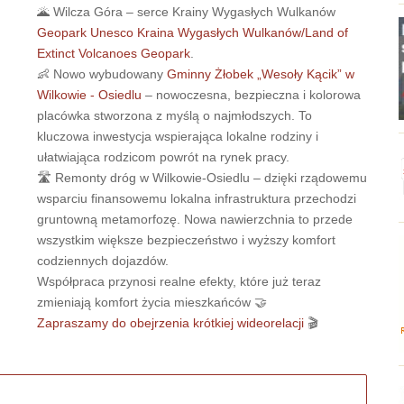
🌋 Wilcza Góra – serce Krainy Wygasłych Wulkanów
Geopark Unesco Kraina Wygasłych Wulkanów/Land of
Extinct Volcanoes Geopark
.
👶 Nowo wybudowany
Gminny Żłobek „Wesoły Kącik” w
Wilkowie - Osiedlu
– nowoczesna, bezpieczna i kolorowa
placówka stworzona z myślą o najmłodszych. To
kluczowa inwestycja wspierająca lokalne rodziny i
,
ułatwiająca rodzicom powrót na rynek pracy.
🛣 Remonty dróg w Wilkowie-Osiedlu – dzięki rządowemu
wsparciu finansowemu lokalna infrastruktura przechodzi
gruntowną metamorfozę. Nowa nawierzchnia to przede
wszystkim większe bezpieczeństwo i wyższy komfort
codziennych dojazdów.
Współpraca przynosi realne efekty, które już teraz
zmieniają komfort życia mieszkańców 🤝
Zapraszamy do obejrzenia krótkiej wideorelacji
🎬