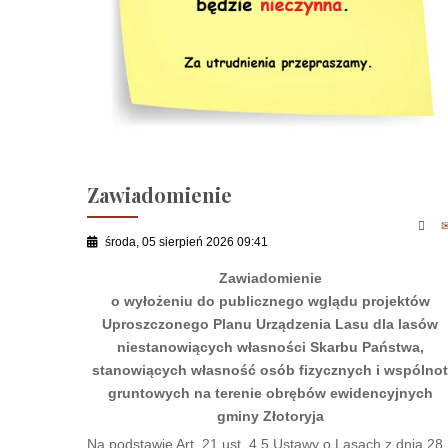
Zawiadomienie
środa, 05 sierpień 2026 09:41
Zawiadomienie
o wyłożeniu do publicznego wglądu projektów
Uproszczonego Planu Urządzenia Lasu dla lasów
niestanowiących własności Skarbu Państwa,
stanowiących własność osób fizycznych i wspólno
gruntowych na terenie obrębów ewidencyjnych
gminy Złotoryja
Na podstawie Art. 21 ust. 4,5 Ustawy o Lasach z dnia 28