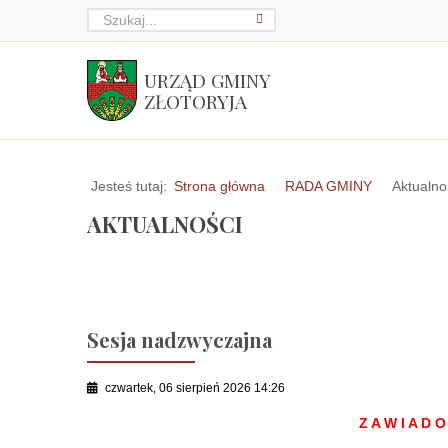
URZĄD GMINY
ZŁOTORYJA
Jesteś tutaj:
Strona główna
RADA GMINY
Aktualno
AKTUALNOŚCI
Sesja nadzwyczajna
czwartek, 06 sierpień 2026 14:26
Z A W I A D O 