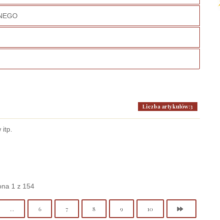
NNEGO
Liczba artykułów:3
 itp.
ona 1 z 154
...
6
7
8
9
10