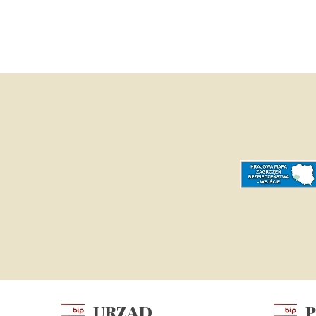
Dolnośląski Fundusz P
Wojewódzki Fundusz Oc
Rządowy Fundusz Inwest
Rządowy Fundusz Rozw
Polski Ład
URZĄD