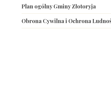
Plan ogólny Gminy Złotoryja
Fundusze Europejskie na Rozwój Cyfrowy
Obrona Cywilna i Ochrona Ludnoś
Zobacz artykuły z tej kategorii: Fundusze Zewnętr
Programy Krajowe i Wojewódz
Ministerstwo Sportu i Tur
Fundacja KGHM