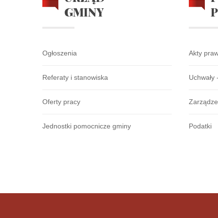
GMINY
Odnowa Dolnośląskiej W
Ogłoszenia
Akty pra
Referaty i stanowiska
Uchwały 
Zobacz artykuły z tej kategorii: Programy Krajowe 
Oferty pracy
Zarządze
Fundusze Zewnętrzne : 2014 - 
Jednostki pomocnicze gminy
Podatki
Program Rozwoju Obsz