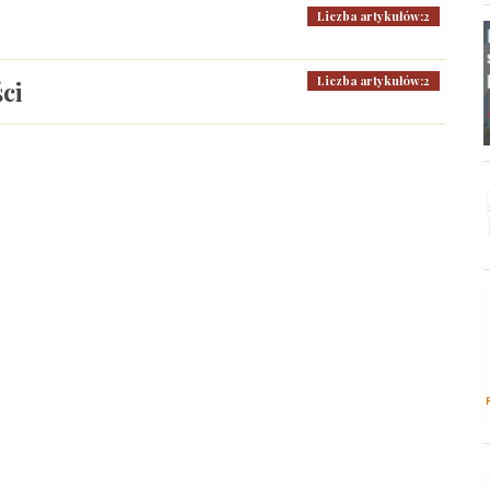
Liczba artykułów:2
Liczba artykułów:2
ci
zne : 2021-2027
Liczba artykułów:7
kie
ystyki