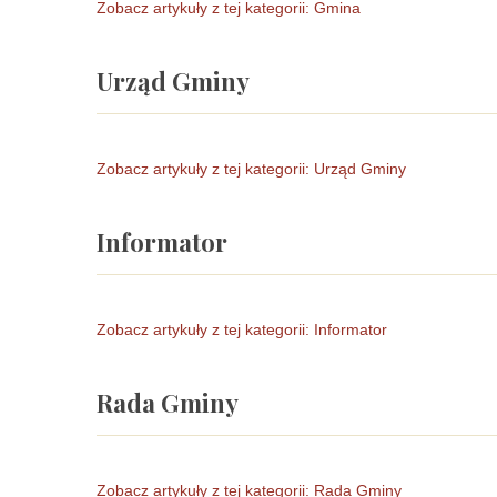
Zobacz artykuły z tej kategorii: Gmina
Urząd Gminy
Kultura
Zobacz artykuły z tej kategorii: Urząd Gminy
Zobacz artykuły z tej kategorii: Kultura
Informator
Gmina
Urząd Gminy
Zobacz artykuły z tej kategorii: Informator
Zobacz artykuły z tej kategorii: Gmina
Zobacz artykuły z tej kategorii: Urząd Gminy
Rada Gminy
Ochrona środowiska
Gospodarka i inwestycje
Informator
Zobacz artykuły z tej kategorii: Rada Gminy
Zobacz artykuły z tej kategorii: Ochrona środowiska
Zobacz artykuły z tej kategorii: Informator