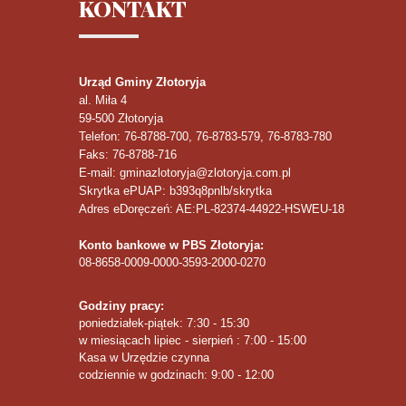
KONTAKT
Program Operacyjny P
Urząd Gminy Złotoryja
Zobacz artykuły z tej kategorii: Fundusze Zewnętrz
al. Miła 4
59-500
Złotoryja
Telefon
: 76-8788-700, 76-8783-579, 76-8783-780
Fundusze zewnętrzne - archi
Faks
: 76-8788-716
E-mail: gminazlotoryja@zlotoryja.com.pl
Skrytka ePUAP: b393q8pnlb/skrytka
Fundusze zewnętrzne na lata 2014 - 2020
Adres eDoręczeń: AE:PL-82374-44922-HSWEU-18
Fundusze zewnętrzne na lata 2007 - 2013
Konto bankowe w PBS Złotoryja:
Fundusze zewnętrzne na lata 2004 - 2006
08-8658-0009-0000-3593-2000-0270
Fundusze Zewnętrzne : 200
Godziny pracy:
poniedziałek-piątek: 7:30 - 15:30
w miesiącach lipiec - sierpień : 7:00 - 15:00
Kasa w Urzędzie czynna
Zintegrowany Program 
codziennie w godzinach: 9:00 - 12:00