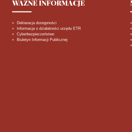
WAŻNE
INFORMACJE
olska Cyfrowa 2014-2020
Deklaracja dostępności
Informacja o działalności urzędu ETR
ne : 2014 - 2020
Cyberbezpieczeństwo
Biuletyn Informacji Publicznej
wum
Liczba artykułów:3
4 - 2006
Operacyjny Rozwoju Regionalnego