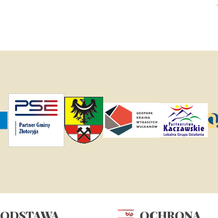
omocy Rozwojowej
hrony Środowiska
ycji Lokalnych
oju Dróg
PODSTAWA
OCHRONA