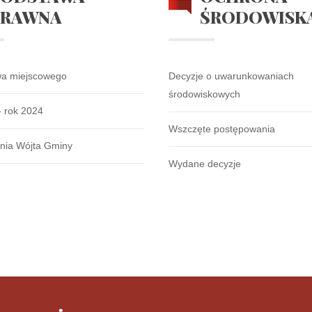
PRAWNA
ŚRODOWISK
si
wa miejscowego
Decyzje o uwarunkowaniach
środowiskowych
- rok 2024
i Wojewódzkie
Wszczęte postępowania
nia Wójta Gminy
Liczba artykułów:2
2020
Wydane decyzje
arów Wiejskich na lata 2014-2020