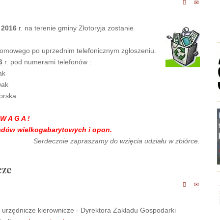
 2016
r. na terenie gminy Złotoryja zostanie
omowego po uprzednim telefonicznym zgłoszeniu.
6
r. pod numerami telefonów :
ak
wak
orska
W A G A !
adów wielkogabarytowych i opon.
Serdecznie zapraszamy do wzięcia udziału w zbiórce.
cze
 urzędnicze kierownicze - Dyrektora Zakładu Gospodarki