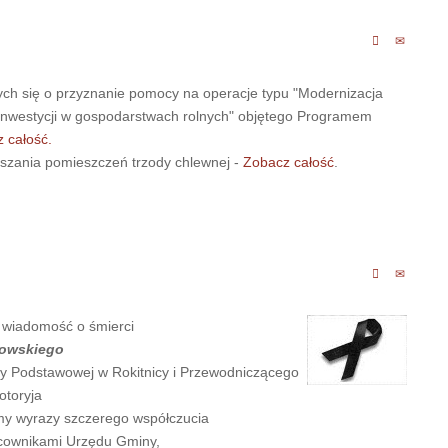
ych się o przyznanie pomocy na operacje typu "Modernizacja
inwestycji w gospodarstwach rolnych" objętego Programem
 całość.
łaszania pomieszczeń trzody chlewnej -
Zobacz całość
.
 wiadomość o śmierci
łowskiego
ły Podstawowej w Rokitnicy i Przewodniczącego
otoryja
amy wyrazy szczerego współczucia
cownikami Urzędu Gminy,