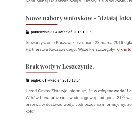
Komunalnej i Mieszkaniowej w Złotoryi z/s w Wilkowie-Os
Nowe nabory wniosków - "działaj loka
poniedziałek, 04 kwiecień 2016 13:35
Stowarzyszenie Kaczawskie z dniem 29 marca 2016 ogłas
Partnerstwa Kaczawskiego. Wszelkie szczegóły-
kliknij tu
Brak wody w Leszczynie.
piątek, 01 kwiecień 2016 13:54
Urząd Gminy Złotoryja informuje, że w
miejscowości L
00
Wilków-Lena oraz sieci wodociągowej - od godz. 21
w p
przerwa w dostawie wody. Jednocześnie informujemy, że
kolor.