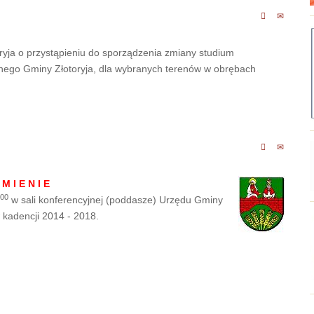
yja o przystąpieniu do sporządzenia zmiany studium
ego Gminy Złotoryja, dla wybranych terenów w obrębach
 M I E N I E
00
w sali konferencyjnej (poddasze) Urzędu Gminy
 kadencji 2014 - 2018.