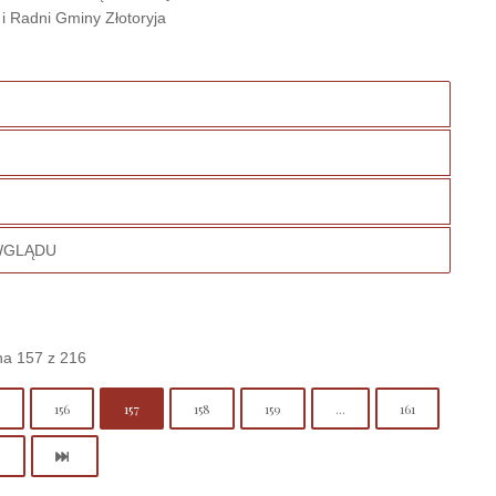
i Radni Gminy Złotoryja
WGLĄDU
na 157 z 216
156
157
158
159
...
161