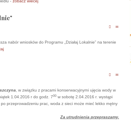
iedlu -
zobacz wiecej
lnie"
za nabór wniosków do Programu „Działaj Lokalnie” na terenie
taj
eszczyna
, w związku z pracami konserwacyjnymi ujęcia wody w
00
iątek 1.04.2016 r do godz. 7
w sobotę 2.04.2016 r. wystąpi
 po przeprowadzeniu prac, woda z sieci może mieć lekko mętny
Za utrudnienia przepraszamy.