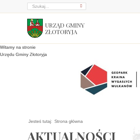
URZĄD GMINY
ZŁOTORYJA
Witamy na stronie
Witamy na stronie
Witamy na stronie
Urzędu Gminy Złotoryja
Urzędu Gminy Złotoryja
Urzędu Gminy Złotoryja
Jesteś tutaj:
Strona główna
AKTUALNOŚCI