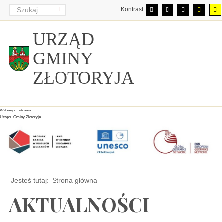
Kontrast
URZĄD
GMINY
ZŁOTORYJA
Witamy na stronie
Witamy na stronie
Witamy na stronie
Urzędu Gminy Złotoryja
Urzędu Gminy Złotoryja
Urzędu Gminy Złotoryja
Jesteś tutaj:
Strona główna
AKTUALNOŚCI