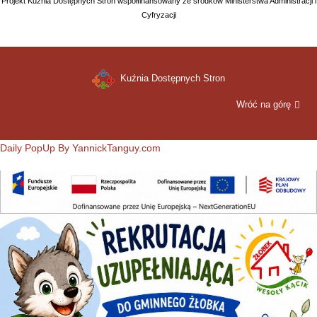
Projekt Kuźnia Dostępnych Stron współfinansowany ze środków Ministerstwa Administracji i
Cyfryzacji
Kuźnia Dostępnych Stron
Wróć na górę
Daily PopUp By YannickTanguy.com