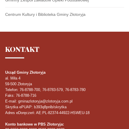
Centrum Kultury i Biblioteka Gminy Złotoryja
KONTAKT
Urząd Gminy Złotoryja
al. Miła 4
59-500
Złotoryja
Telefon
: 76-8788-700, 76-8783-579, 76-8783-780
Faks
: 76-8788-716
E-mail: gminazlotoryja@zlotoryja.com.pl
Skrytka ePUAP: b393q8pnlb/skrytka
Adres eDoręczeń: AE:PL-82374-44922-HSWEU-18
Konto bankowe w PBS Złotoryja: