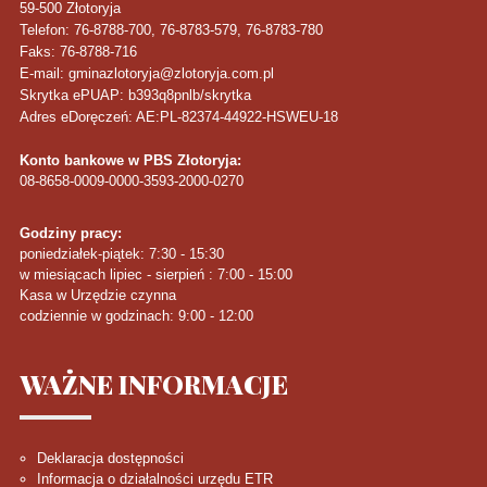
59-500
Złotoryja
Telefon
: 76-8788-700, 76-8783-579, 76-8783-780
Faks
: 76-8788-716
E-mail: gminazlotoryja@zlotoryja.com.pl
Skrytka ePUAP: b393q8pnlb/skrytka
Adres eDoręczeń: AE:PL-82374-44922-HSWEU-18
Konto bankowe w PBS Złotoryja:
08-8658-0009-0000-3593-2000-0270
Godziny pracy:
poniedziałek-piątek: 7:30 - 15:30
w miesiącach lipiec - sierpień : 7:00 - 15:00
Kasa w Urzędzie czynna
codziennie w godzinach: 9:00 - 12:00
WAŻNE
INFORMACJE
Deklaracja dostępności
Informacja o działalności urzędu ETR