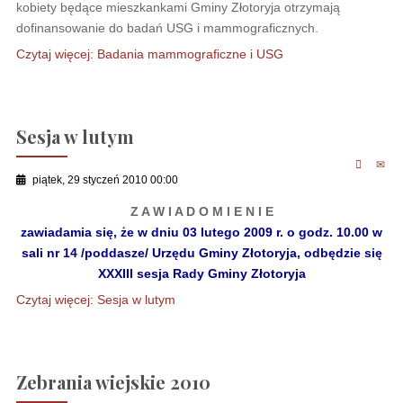
kobiety będące mieszkankami Gminy Złotoryja otrzymają
dofinansowanie do badań USG i mammograficznych.
Czytaj więcej: Badania mammograficzne i USG
Sesja w lutym
piątek, 29 styczeń 2010 00:00
Z A W I A D O M I E N I E
zawiadamia się, że w dniu 03 lutego 2009 r. o godz. 10.00 w
sali nr 14 /poddasze/ Urzędu Gminy Złotoryja, odbędzie się
XXXIII sesja Rady Gminy Złotoryja
Czytaj więcej: Sesja w lutym
Zebrania wiejskie 2010