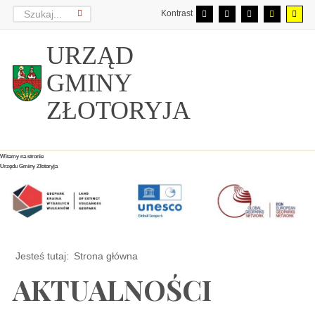
Kontrast
URZĄD
GMINY
ZŁOTORYJA
Witamy na stronie
Witamy na stronie
Witamy na stronie
Urzędu Gminy Złotoryja
Urzędu Gminy Złotoryja
Urzędu Gminy Złotoryja
Jesteś tutaj:
Strona główna
AKTUALNOŚCI