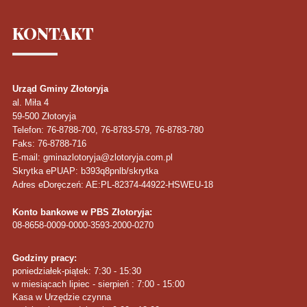
KONTAKT
Urząd Gminy Złotoryja
al. Miła 4
59-500
Złotoryja
Telefon
: 76-8788-700, 76-8783-579, 76-8783-780
Faks
: 76-8788-716
E-mail: gminazlotoryja@zlotoryja.com.pl
Skrytka ePUAP: b393q8pnlb/skrytka
Adres eDoręczeń: AE:PL-82374-44922-HSWEU-18
Konto bankowe w PBS Złotoryja:
08-8658-0009-0000-3593-2000-0270
Godziny pracy:
poniedziałek-piątek: 7:30 - 15:30
w miesiącach lipiec - sierpień : 7:00 - 15:00
Kasa w Urzędzie czynna