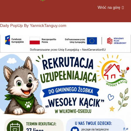
Wróć na górę
Daily PopUp By YannickTanguy.com