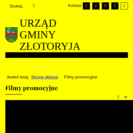
Kontrast
URZĄD
GMINY
ZŁOTORYJA
Jesteś tutaj:
Strona główna
Filmy promocyjne
Filmy promocyjne