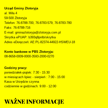
Urząd Gminy Złotoryja
al. Miła 4
59-500
Złotoryja
Telefon
: 76-8788-700, 76-8783-579, 76-8783-780
Faks
: 76-8788-716
E-mail: gminazlotoryja@zlotoryja.com.pl
Skrytka ePUAP: b393q8pnlb/skrytka
Adres eDoręczeń: AE:PL-82374-44922-HSWEU-18
Konto bankowe w PBS Złotoryja:
08-8658-0009-0000-3593-2000-0270
Godziny pracy:
poniedziałek-piątek: 7:30 - 15:30
w miesiącach lipiec - sierpień : 7:00 - 15:00
Kasa w Urzędzie czynna
codziennie w godzinach: 9:00 - 12:00
WAŻNE
INFORMACJE