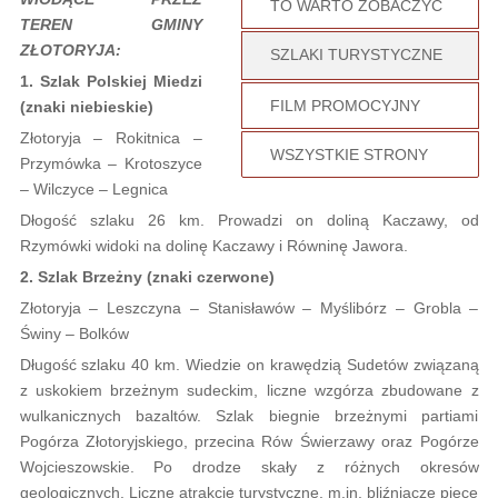
TO WARTO ZOBACZYĆ
TEREN GMINY
ZŁOTORYJA:
SZLAKI TURYSTYCZNE
1. Szlak Polskiej Miedzi
FILM PROMOCYJNY
(znaki niebieskie)
Złotoryja – Rokitnica –
WSZYSTKIE STRONY
Przymówka – Krotoszyce
– Wilczyce – Legnica
Dłogość szlaku 26 km. Prowadzi on doliną Kaczawy, od
Rzymówki widoki na dolinę Kaczawy i Równinę Jawora.
2. Szlak Brzeżny (znaki czerwone)
Złotoryja – Leszczyna – Stanisławów – Myślibórz – Grobla –
Świny – Bolków
Długość szlaku 40 km. Wiedzie on krawędzią Sudetów związaną
z uskokiem brzeżnym sudeckim, liczne wzgórza zbudowane z
wulkanicznych bazaltów. Szlak biegnie brzeżnymi partiami
Pogórza Złotoryjskiego, przecina Rów Świerzawy oraz Pogórze
Wojcieszowskie. Po drodze skały z różnych okresów
geologicznych. Liczne atrakcje turystyczne, m.in. bliźniacze piece