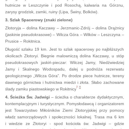
hutnicze w Leszczynie i pod Rosochą, kalwaria na Górznu,
zarysy grodzisk, zamki, ruiny (Lipa, Świny, Bolków).
3. Szlak Spacerowy (znaki zielone)
Złotoryja – dolina Kaczawy – Jerzmanic-Zdrój – dolina Drążnicy
(jaskinie pseudokrasowe) – Wilcza Góra – Wilków – Leszczyna –
Prusice – Rokitnica.
Długość szlaku 19 km. Jest to szlak spacerowy po najbliższych
okolicach Złotoryi. Biegnie malowniczą dolina Kaczawy, u stóp
pseudokrasowych jaskiń-pieczar: Wilczej Jamy, Niedźwiedziej
Jamy i Skalnego Wodospadu, dalej u podnóża rezerwatu
geologicznego „Wilcza Góra”. Po drodze piece hutnicze, tereny
dawnego górnictwa i hutnictwa miedzi i złota. Słabo zachowane
2
ślady zamku piastowskiego w Rokitnicy
4. Ścieżka Św. Jadwigi
– ścieżka o charakterze dydaktycznym,
kontemplacyjnym i turystycznym. Pomysłodawcą i organizatorem
jest Towarzystwo Miłośników Ziemi Złotoryjskiej przy pomocy
władz samorządowych i społeczności lokalnej. Trasa ma 6 km
i wiedzie ze Złotoryi - spod kościoła św. Jadwigi – gdzie