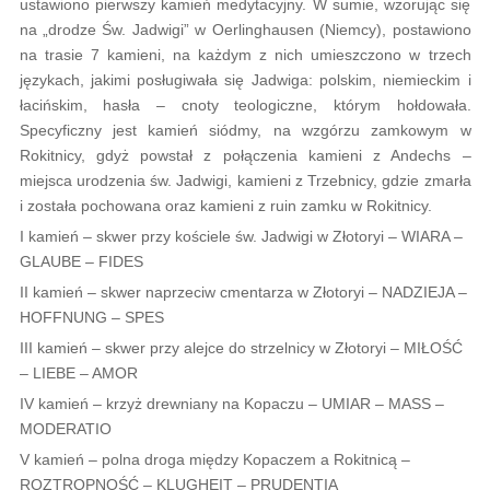
ustawiono pierwszy kamień medytacyjny. W sumie, wzorując się
na „drodze Św. Jadwigi” w Oerlinghausen (Niemcy), postawiono
na trasie 7 kamieni, na każdym z nich umieszczono w trzech
językach, jakimi posługiwała się Jadwiga: polskim, niemieckim i
łacińskim, hasła – cnoty teologiczne, którym hołdowała.
Specyficzny jest kamień siódmy, na wzgórzu zamkowym w
Rokitnicy, gdyż powstał z połączenia kamieni z Andechs –
miejsca urodzenia św. Jadwigi, kamieni z Trzebnicy, gdzie zmarła
i została pochowana oraz kamieni z ruin zamku w Rokitnicy.
I kamień – skwer przy kościele św. Jadwigi w Złotoryi – WIARA –
GLAUBE – FIDES
II kamień – skwer naprzeciw cmentarza w Złotoryi – NADZIEJA –
HOFFNUNG – SPES
III kamień – skwer przy alejce do strzelnicy w Złotoryi – MIŁOŚĆ
– LIEBE – AMOR
IV kamień – krzyż drewniany na Kopaczu – UMIAR – MASS –
MODERATIO
V kamień – polna droga między Kopaczem a Rokitnicą –
ROZTROPNOŚĆ – KLUGHEIT – PRUDENTIA