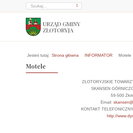
URZĄD GMINY
ZŁOTORYJA
Jesteś tutaj:
Strona główna
INFORMATOR
Motele
Motele
ZŁOTORYJSKIE TOWARZ
SKANSEN GÓRNICZO
59-500 Złot
Email:
skansen@d
KONTAKT TELEFONICZNY: te
http://www.dy