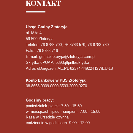
KONTAKT
Urząd Gminy Złotoryja
al. Miła 4
59-500
Złotoryja
Telefon
: 76-8788-700, 76-8783-579, 76-8783-780
Faks
: 76-8788-716
E-mail: gminazlotoryja@zlotoryja.com.pl
Skrytka ePUAP: b393q8pnlb/skrytka
Adres eDoręczeń: AE:PL-82374-44922-HSWEU-18
Konto bankowe w PBS Złotoryja:
08-8658-0009-0000-3593-2000-0270
Godziny pracy:
poniedziałek-piątek: 7:30 - 15:30
w miesiącach lipiec - sierpień : 7:00 - 15:00
Kasa w Urzędzie czynna
codziennie w godzinach: 9:00 - 12:00