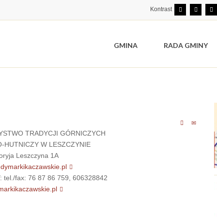
Kontrast
GMINA
RADA GMINY
YSTWO TRADYCJI GÓRNICZYCH
-HUTNICZY W LESZCZYNIE
oryja Leszczyna 1A
ymarkikaczawskie.pl
l./fax: 76 87 86 759, 606328842
markikaczawskie.pl