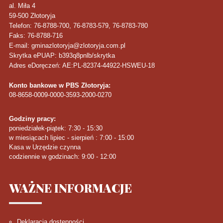
al. Miła 4
59-500
Złotoryja
Telefon
: 76-8788-700, 76-8783-579, 76-8783-780
Faks
: 76-8788-716
E-mail: gminazlotoryja@zlotoryja.com.pl
Skrytka ePUAP: b393q8pnlb/skrytka
Adres eDoręczeń: AE:PL-82374-44922-HSWEU-18
Konto bankowe w PBS Złotoryja:
08-8658-0009-0000-3593-2000-0270
Godziny pracy:
poniedziałek-piątek: 7:30 - 15:30
w miesiącach lipiec - sierpień : 7:00 - 15:00
Kasa w Urzędzie czynna
codziennie w godzinach: 9:00 - 12:00
WAŻNE
INFORMACJE
Deklaracja dostępności