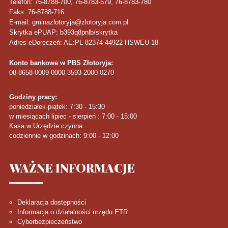
Telefon
: 76-8788-700, 76-8783-579, 76-8783-780
Faks
: 76-8788-716
E-mail: gminazlotoryja@zlotoryja.com.pl
Skrytka ePUAP: b393q8pnlb/skrytka
Adres eDoręczeń: AE:PL-82374-44922-HSWEU-18
Konto bankowe w PBS Złotoryja:
08-8658-0009-0000-3593-2000-0270
Godziny pracy:
poniedziałek-piątek: 7:30 - 15:30
w miesiącach lipiec - sierpień : 7:00 - 15:00
Kasa w Urzędzie czynna
codziennie w godzinach: 9:00 - 12:00
WAŻNE
INFORMACJE
Deklaracja dostępności
Informacja o działalności urzędu ETR
Cyberbezpieczeństwo