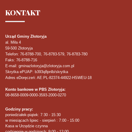
KONTAKT
Urząd Gminy Złotoryja
al. Miła 4
59-500
Złotoryja
Telefon
: 76-8788-700, 76-8783-579, 76-8783-780
Faks
: 76-8788-716
E-mail: gminazlotoryja@zlotoryja.com.pl
Skrytka ePUAP: b393q8pnlb/skrytka
Adres eDoręczeń: AE:PL-82374-44922-HSWEU-18
Konto bankowe w PBS Złotoryja:
08-8658-0009-0000-3593-2000-0270
Godziny pracy:
poniedziałek-piątek: 7:30 - 15:30
w miesiącach lipiec - sierpień : 7:00 - 15:00
Kasa w Urzędzie czynna
codziennie w godzinach: 9:00 - 12:00