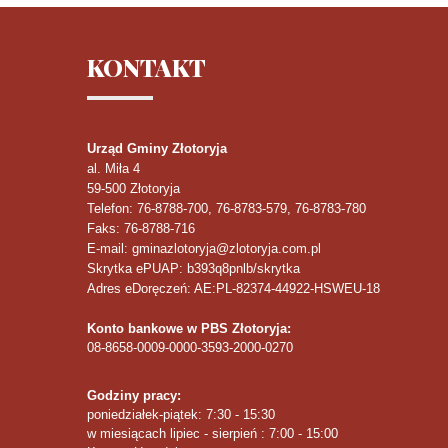
KONTAKT
Urząd Gminy Złotoryja
al. Miła 4
59-500
Złotoryja
Telefon
: 76-8788-700, 76-8783-579, 76-8783-780
Faks
: 76-8788-716
E-mail: gminazlotoryja@zlotoryja.com.pl
Skrytka ePUAP: b393q8pnlb/skrytka
Adres eDoręczeń: AE:PL-82374-44922-HSWEU-18
Konto bankowe w PBS Złotoryja:
08-8658-0009-0000-3593-2000-0270
Godziny pracy:
poniedziałek-piątek: 7:30 - 15:30
w miesiącach lipiec - sierpień : 7:00 - 15:00