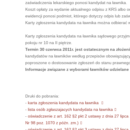
zaświadczenia lekarskiego ponosi kandydat na ławnika.
Koszt opłaty za wydanie aktualnego odpisu z KRS albo od
ewidencji ponosi podmiot, którego dotyczy odpis lub zaś
Karty zgłoszenia kandydata na ławnika można odbierać w 
Karty zgłoszenia kandydata na ławnika sądowego przyj
pokoju nr 10 na II piętrze.
Termin 30 czerwca 2011r. jest ostatecznym na złoże
kandydatów na ławników według przepisów obowiązującyc
poproszone o dostosowanie zgłoszeń do stanu prawnego
Informacje związane z wyborami ławników udzielane
Druki do pobrania:
-
karta zgłoszenia kandydata na ławnika
-
lista osób zgłaszajacych kandydata na ławnika
-
oświadczenie z art. 162 §2 pkt 2 ustawy z dnia 27 lipc
Nr 98 poz. 1070 z późn. zm.)
-
oświadczenie z art. 162 §2 pkt 3 ustawy z dnia 27 lipc