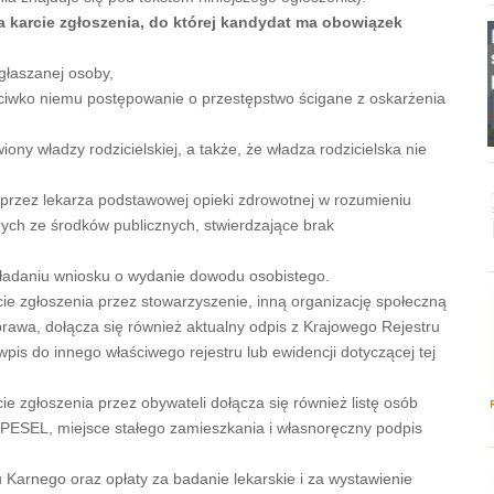
 karcie zgłoszenia, do której kandydat ma obowiązek
głaszanej osoby,
eciwko niemu postępowanie o przestępstwo ścigane z oskarżenia
iony władzy rodzicielskiej, a także, że władza rodzicielska nie
 przez lekarza podstawowej opieki zdrowotnej w rozumieniu
ych ze środków publicznych, stwierdzające brak
ładaniu wniosku o wydanie dowodu osobistego.
e zgłoszenia przez stowarzyszenie, inną organizację społeczną
awa, dołącza się również aktualny odpis z Krajowego Rejestru
is do innego właściwego rejestru lub ewidencji dotyczącej tej
 zgłoszenia przez obywateli dołącza się również listę osób
 PESEL, miejsce stałego zamieszkania i własnoręczny podpis
u Karnego oraz opłaty za badanie lekarskie i za wystawienie