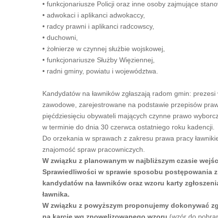
• funkcjonariusze Policji oraz inne osoby zajmujące sta
• adwokaci i aplikanci adwokaccy,
• radcy prawni i aplikanci radcowscy,
• duchowni,
• żołnierze w czynnej służbie wojskowej,
• funkcjonariusze Służby Więziennej,
• radni gminy, powiatu i województwa.
Kandydatów na ławników zgłaszają radom gmin: prezesi w
zawodowe, zarejestrowane na podstawie przepisów prawa,
pięćdziesięciu obywateli mających czynne prawo wyborcz
w terminie do dnia 30 czerwca ostatniego roku kadencji.
Do orzekania w sprawach z zakresu prawa pracy ławnik
znajomość spraw pracowniczych.
W związku z planowanym w najbliższym czasie wejśc
Sprawiedliwości w sprawie sposobu postępowania z
kandydatów na ławników oraz wzoru karty zgłoszenia
ławnika.
W związku z powyższym proponujemy dokonywać zgł
na karcie wg znowelizowanego wzoru
(wzór do pobran