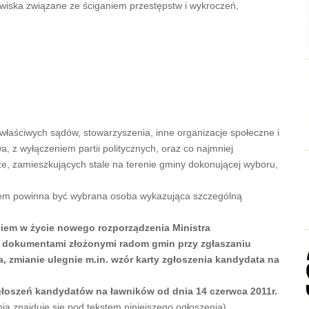
nowiska związane ze ściganiem przestępstw i wykroczeń,
łaściwych sądów, stowarzyszenia, inne organizacje społeczne i
 z wyłączeniem partii politycznych, oraz co najmniej
e, zamieszkujących stale na terenie gminy dokonującej wyboru,
iem powinna być wybrana osoba wykazująca szczególną
iem w życie nowego rozporządzenia Ministra
 dokumentami złożonymi radom gmin przy zgłaszaniu
, zmianie ulegnie m.in. wzór karty zgłoszenia kandydata na
oszeń kandydatów na ławników od dnia 14 czerwca 2011r.
ia znajduje się pod tekstem niniejszego ogłoszenia).