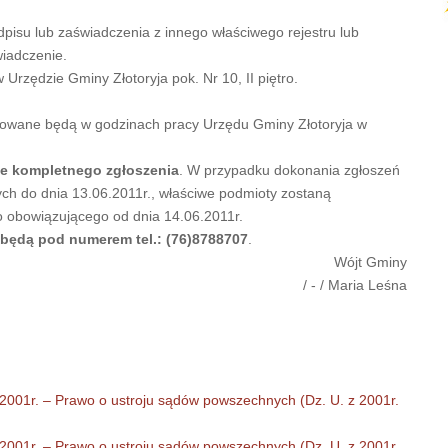
pisu lub zaświadczenia z innego właściwego rejestru lub
wiadczenie.
Urzędzie Gminy Złotoryja pok. Nr 10, II piętro.
mowane będą w godzinach pracy Urzędu Gminy Złotoryja w
nie kompletnego zgłoszenia
. W przypadku dokonania zgłoszeń
h do dnia 13.06.2011r., właściwe podmioty zostaną
 obowiązującego od dnia 14.06.2011r.
 będą pod numerem tel.: (76)8788707
.
Wójt Gminy
/ - / Maria Leśna
a 2001r. – Prawo o ustroju sądów powszechnych (Dz. U. z 2001r.
a 2001r. – Prawo o ustroju sądów powszechnych (Dz. U. z 2001r.