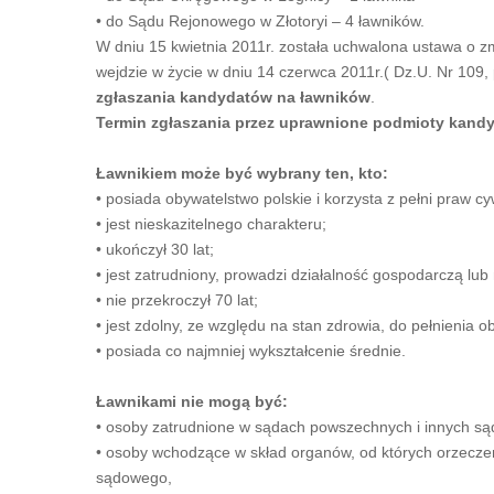
• do Sądu Rejonowego w Złotoryi – 4 ławników.
W dniu 15 kwietnia 2011r. została uchwalona ustawa o z
wejdzie w życie w dniu 14 czerwca 2011r.( Dz.U. Nr 109,
zgłaszania kandydatów na ławników
.
Termin zgłaszania przez uprawnione podmioty kandy
Ławnikiem może być wybrany ten, kto:
• posiada obywatelstwo polskie i korzysta z pełni praw cy
• jest nieskazitelnego charakteru;
• ukończył 30 lat;
• jest zatrudniony, prowadzi działalność gospodarczą lu
• nie przekroczył 70 lat;
• jest zdolny, ze względu na stan zdrowia, do pełnienia 
• posiada co najmniej wykształcenie średnie.
Ławnikami nie mogą być:
• osoby zatrudnione w sądach powszechnych i innych są
• osoby wchodzące w skład organów, od których orzecz
sądowego,