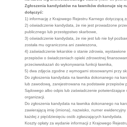
Zgłoszenia kandydatów na ławników dokonuje się na
dołączyć:
1) informację z Krajowego Rejestru Karnego dotyczącą z
2) oświadczenie kandydata, że nie jest prowadzone prz
publicznego lub przestępstwo skarbowe,
3) oświadczenie kandydata, że nie jest lub nie był pozbaw
została mu ograniczona ani zawieszona,
4) zaświadczenie lekarskie o stanie zdrowia, wystawione
przepisów o świadczeniach opieki zdrowotnej finansowan
przeciwwskazań do wykonywania funkcji ławnika,
5) dwa zdjęcia zgodne z wymogami stosowanymi przy sk
Do zgłoszenia kandydata na ławnika dokonanego na karci
lub zawodową, zarejestrowana na podstawie przepisów pr
Sądowego albo odpis lub zaświadczenie potwierdzające wp
organizacji.
Do zgłoszenia kandydata na ławnika dokonanego na karcie
zawierającą imię (imiona), nazwisko, numer ewidencyjny
każdej z pięćdziesięciu osób zgłaszających kandydata.
Koszty opłaty za wydanie informacji z Krajowego Rejestr