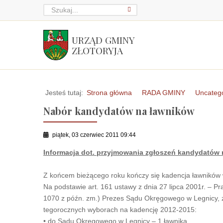
URZĄD GMINY
ZŁOTORYJA
Jesteś tutaj:
Strona główna
RADA GMINY
Uncateg
Nabór kandydatów na ławników
piątek, 03 czerwiec 2011 09:44
Informacja dot. przyjmowania zgłoszeń kandydatów
Z końcem bieżącego roku kończy się kadencja ławników 
Na podstawie art. 161 ustawy z dnia 27 lipca 2001r. – P
1070 z późn. zm.) Prezes Sądu Okręgowego w Legnicy, z
tegorocznych wyborach na kadencję 2012-2015:
• do Sądu Okręgowego w Legnicy – 1 ławnika