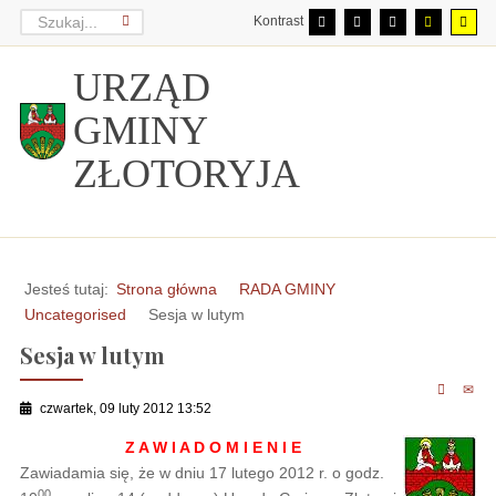
Kontrast
URZĄD
GMINY
ZŁOTORYJA
Jesteś tutaj:
Strona główna
RADA GMINY
Uncategorised
Sesja w lutym
Sesja w lutym
czwartek, 09 luty 2012 13:52
Z A W I A D O M I E N I E
Zawiadamia się, że w dniu 17 lutego 2012 r. o godz.
00