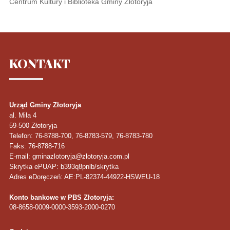
Centrum Kultury i Biblioteka Gminy Złotoryja
KONTAKT
Urząd Gminy Złotoryja
al. Miła 4
59-500
Złotoryja
Telefon
: 76-8788-700, 76-8783-579, 76-8783-780
Faks
: 76-8788-716
E-mail: gminazlotoryja@zlotoryja.com.pl
Skrytka ePUAP: b393q8pnlb/skrytka
Adres eDoręczeń: AE:PL-82374-44922-HSWEU-18
Konto bankowe w PBS Złotoryja:
08-8658-0009-0000-3593-2000-0270