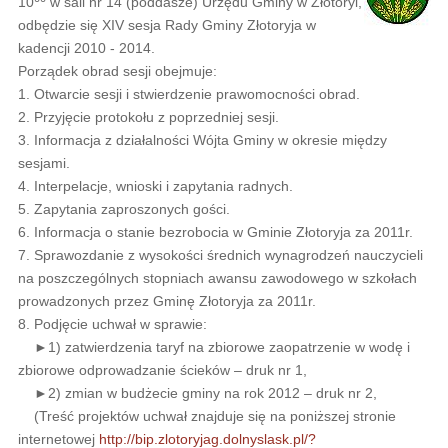
10
w sali nr 14 (poddasze) Urzędu Gminy w Złotoryi,
odbędzie się XIV sesja Rady Gminy Złotoryja w
kadencji 2010 - 2014.
Porządek obrad sesji obejmuje:
1. Otwarcie sesji i stwierdzenie prawomocności obrad.
2. Przyjęcie protokołu z poprzedniej sesji.
3. Informacja z działalności Wójta Gminy w okresie między
sesjami.
4. Interpelacje, wnioski i zapytania radnych.
5. Zapytania zaproszonych gości.
6. Informacja o stanie bezrobocia w Gminie Złotoryja za 2011r.
7. Sprawozdanie z wysokości średnich wynagrodzeń nauczycieli
na poszczególnych stopniach awansu zawodowego w szkołach
prowadzonych przez Gminę Złotoryja za 2011r.
8. Podjęcie uchwał w sprawie:
►1) zatwierdzenia taryf na zbiorowe zaopatrzenie w wodę i
zbiorowe odprowadzanie ścieków – druk nr 1,
►2) zmian w budżecie gminy na rok 2012 – druk nr 2,
(Treść projektów uchwał znajduje się na poniższej stronie
internetowej
http://bip.zlotoryjag.dolnyslask.pl/?