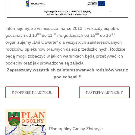
Informujemy, że w miesiącu marcu 2012 r. w każdy piątek w
00
30
00
30
godzinach od 10
do 11
i w godzinach od 15
do 16
organizujemy „Dni Otwarte” dla wszystkich zainteresowanych
rodziców/ opiekunów prawnych dzieci przedszkolnych. Rodzice
będą mogli zobaczyć w jakich warunkach będą przebywać ich
pociechy oraz jak prowadzone są zajęcia.
Zapraszamy wszystkich zainteresowanych rodziców wraz z
pociechami !!
POPRZEDNI ARTYKUŁ
NASTĘPNY ARTYKUŁ
Plan ogólny Gminy Złotoryja