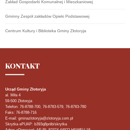
Zakład Gospodarki Komunalnej i Mieszkaniowej
Gminny Zespół zakładów Opieki Podstawowej
Centrum Kultury i Biblioteka Gminy Złotoryja
KONTAKT
Urząd Gminy Złotoryja
al. Miła 4
59-500
Złotoryja
Telefon
: 76-8788-700, 76-8783-579, 76-8783-780
Faks
: 76-8788-716
E-mail: gminazlotoryja@zlotoryja.com.pl
Skrytka ePUAP: b393q8pnlb/skrytka
Adres eDoręczeń: AE:PL-82374-44922-HSWEU-18