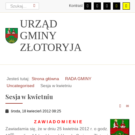
Kontrast
URZĄD
GMINY
ZŁOTORYJA
Jesteś tutaj:
Strona główna
RADA GMINY
Uncategorised
Sesja w kwietniu
Sesja w kwietniu
środa, 18 kwiecień 2012 08:25
Z A W I A D O M I E N I E
Zawiadamia się, że w dniu 25 kwietnia 2012 r. o godz.
00