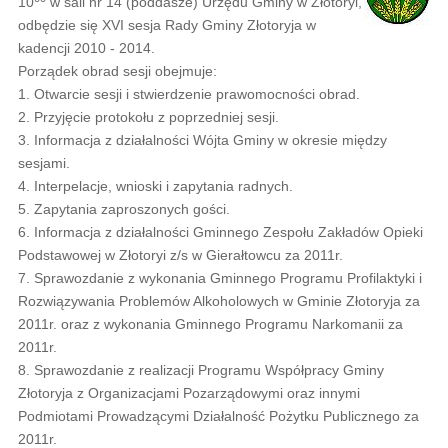
10
w sali nr 14 (poddasze) Urzędu Gminy w Złotoryi,
odbędzie się XVI sesja Rady Gminy Złotoryja w
kadencji 2010 - 2014.
Porządek obrad sesji obejmuje:
1. Otwarcie sesji i stwierdzenie prawomocności obrad.
2. Przyjęcie protokołu z poprzedniej sesji.
3. Informacja z działalności Wójta Gminy w okresie między
sesjami.
4. Interpelacje, wnioski i zapytania radnych.
5. Zapytania zaproszonych gości.
6. Informacja z działalności Gminnego Zespołu Zakładów Opieki
Podstawowej w Złotoryi z/s w Gierałtowcu za 2011r.
7. Sprawozdanie z wykonania Gminnego Programu Profilaktyki i
Rozwiązywania Problemów Alkoholowych w Gminie Złotoryja za
2011r. oraz z wykonania Gminnego Programu Narkomanii za
2011r.
8. Sprawozdanie z realizacji Programu Współpracy Gminy
Złotoryja z Organizacjami Pozarządowymi oraz innymi
Podmiotami Prowadzącymi Działalność Pożytku Publicznego za
2011r.