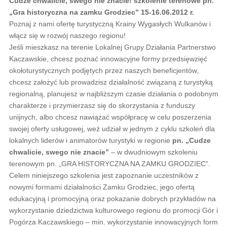
Cudze chwalicie, swego nie znacie! szkolenie terenowe pn.
„Gra historyczna na zamku Grodziec” 15-16.06.2012 r.
Poznaj z nami ofertę turystyczną Krainy Wygasłych Wulkanów i
włącz się w rozwój naszego regionu!
Jeśli mieszkasz na terenie Lokalnej Grupy Działania Partnerstwo
Kaczawskie, chcesz poznać innowacyjne formy przedsięwzięć
okołoturystycznych podjętych przez naszych beneficjentów,
chcesz założyć lub prowadzisz działalność związaną z turystyką
regionalną, planujesz w najbliższym czasie działania o podobnym
charakterze i przymierzasz się do skorzystania z funduszy
unijnych, albo chcesz nawiązać współpracę w celu poszerzenia
swojej oferty usługowej, weź udział w jednym z cyklu szkoleń dla
lokalnych liderów i animatorów turystyki w regionie
pn. „Cudze
chwalicie, swego nie znacie”
– w dwudniowym szkoleniu
terenowym pn. „GRA HISTORYCZNA NA ZAMKU GRODZIEC”.
Celem niniejszego szkolenia jest zapoznanie uczestników z
nowymi formami działalności Zamku Grodziec, jego ofertą
edukacyjną i promocyjną oraz pokazanie dobrych przykładów na
wykorzystanie dziedzictwa kulturowego regionu do promocji Gór i
Pogórza Kaczawskiego – min. wykorzystanie innowacyjnych form