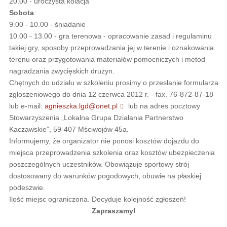
20.00 - uroczysta kolacja
Sobota
9.00 - 10.00 - śniadanie
10.00 - 13.00 - gra terenowa - opracowanie zasad i regulaminu
takiej gry, sposoby przeprowadzania jej w terenie i oznakowania
terenu oraz przygotowania materiałów pomocniczych i metod
nagradzania zwycięskich drużyn.
Chętnych do udziału w szkoleniu prosimy o przesłanie formularza
zgłoszeniowego do dnia 12 czerwca 2012 r. - fax. 76-872-87-18
lub e-mail:
agnieszka.lgd@onet.pl
lub na adres pocztowy
Stowarzyszenia „Lokalna Grupa Działania Partnerstwo
Kaczawskie”, 59-407 Mściwojów 45a.
Informujemy, że organizator nie ponosi kosztów dojazdu do
miejsca przeprowadzenia szkolenia oraz kosztów ubezpieczenia
poszczególnych uczestników. Obowiązuje sportowy strój
dostosowany do warunków pogodowych, obuwie na płaskiej
podeszwie.
Ilość miejsc ograniczona. Decyduje kolejność zgłoszeń!
Zapraszamy!