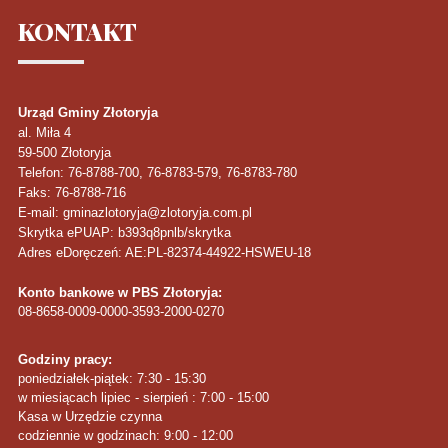
KONTAKT
Urząd Gminy Złotoryja
al. Miła 4
59-500
Złotoryja
Telefon
: 76-8788-700, 76-8783-579, 76-8783-780
Faks
: 76-8788-716
E-mail: gminazlotoryja@zlotoryja.com.pl
Skrytka ePUAP: b393q8pnlb/skrytka
Adres eDoręczeń: AE:PL-82374-44922-HSWEU-18
Konto bankowe w PBS Złotoryja:
08-8658-0009-0000-3593-2000-0270
Godziny pracy:
poniedziałek-piątek: 7:30 - 15:30
w miesiącach lipiec - sierpień : 7:00 - 15:00
Kasa w Urzędzie czynna
codziennie w godzinach: 9:00 - 12:00