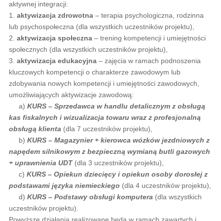
aktywnej integracji:
1.
aktywizacja zdrowotna
– terapia psychologiczna, rodzinna
lub psychospołeczna (dla wszystkich uczestników projektu),
2.
aktywizacja społeczna
– trening kompetencji i umiejętności
społecznych (dla wszystkich uczestników projektu),
3.
aktywizacja edukacyjna
– zajęcia w ramach podnoszenia
kluczowych kompetencji o charakterze zawodowym lub
zdobywania nowych kompetencji i umiejętności zawodowych,
umożliwiających aktywizacje zawodową:
a)
KURS – Sprzedawca w handlu detalicznym z obsługą
kas fiskalnych i wizualizacja towaru wraz z profesjonalną
obsługą klienta
(dla 7 uczestników projektu),
b)
KURS – Magazynier + kierowca wózków jezdniowych z
napędem silnikowym z bezpieczną wymianą butli gazowych
+ uprawnienia UDT
(dla 3 uczestników projektu),
c)
KURS – Opiekun dziecięcy i opiekun osoby dorosłej z
podstawami języka niemieckiego
(dla 4 uczestników projektu),
d)
KURS – Podstawy obsługi komputera
(dla wszystkich
uczestników projektu).
Powyższe działania realizowane będą w ramach zawartych i