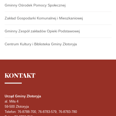
Gminny Ośrodek Pomocy Społecznej
Zakład Gospodarki Komunalnej i Mieszkaniowej
Gminny Zespół zakładów Opieki Podstawowej
Centrum Kultury i Biblioteka Gminy Złotoryja
KONTAKT
Urząd Gminy Złotoryja
al. Miła 4
59-500
Złotoryja
Telefon
: 76-8788-700, 76-8783-579, 76-8783-780