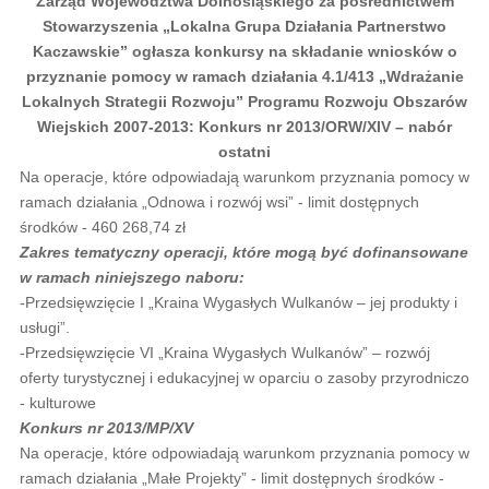
Zarząd Województwa Dolnośląskiego za pośrednictwem
Stowarzyszenia „Lokalna Grupa Działania Partnerstwo
Kaczawskie” ogłasza konkursy na składanie wniosków o
przyznanie pomocy w ramach działania 4.1/413 „Wdrażanie
Lokalnych Strategii Rozwoju” Programu Rozwoju Obszarów
Wiejskich 2007-2013: Konkurs nr 2013/ORW/XIV – nabór
ostatni
Na operacje, które odpowiadają warunkom przyznania pomocy w
ramach działania „Odnowa i rozwój wsi” - limit dostępnych
środków - 460 268,74 zł
Zakres tematyczny operacji, które mogą być dofinansowane
w ramach niniejszego naboru:
-Przedsięwzięcie I „Kraina Wygasłych Wulkanów – jej produkty i
usługi”.
-Przedsięwzięcie VI „Kraina Wygasłych Wulkanów” – rozwój
oferty turystycznej i edukacyjnej w oparciu o zasoby przyrodniczo
- kulturowe
Konkurs nr 2013/MP/XV
Na operacje, które odpowiadają warunkom przyznania pomocy w
ramach działania „Małe Projekty” - limit dostępnych środków -