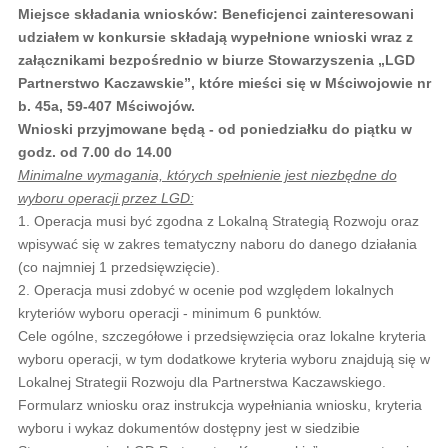
Miejsce składania wniosków: Beneficjenci zainteresowani
udziałem w konkursie składają wypełnione wnioski wraz z
załącznikami bezpośrednio w biurze Stowarzyszenia „LGD
Partnerstwo Kaczawskie”, które mieści się w Mściwojowie nr
b. 45a, 59-407 Mściwojów.
Wnioski przyjmowane będą - od poniedziałku do piątku w
godz. od 7.00 do 14.00
Minimalne wymagania, których spełnienie jest niezbędne do
wyboru operacji przez LGD:
1. Operacja musi być zgodna z Lokalną Strategią Rozwoju oraz
wpisywać się w zakres tematyczny naboru do danego działania
(co najmniej 1 przedsięwzięcie).
2. Operacja musi zdobyć w ocenie pod względem lokalnych
kryteriów wyboru operacji - minimum 6 punktów.
Cele ogólne, szczegółowe i przedsięwzięcia oraz lokalne kryteria
wyboru operacji, w tym dodatkowe kryteria wyboru znajdują się w
Lokalnej Strategii Rozwoju dla Partnerstwa Kaczawskiego.
Formularz wniosku oraz instrukcja wypełniania wniosku, kryteria
wyboru i wykaz dokumentów dostępny jest w siedzibie