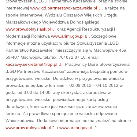
Stowarzyszenia „LGD Partnerstwo Kaczawskie” oraz na stronie
internetowej
www.lgd.partnerstwokaczawskie.pl
, a także na
stronie internetowej Wydziału Obszarów Wiejskich Urzędu
Marszałkowskiego Województwa Dolnośląskiego
www.prow.dolnyslask.pl
oraz Agencji Restrukturyzacji i
Modernizacji Rolnictwa
www.arimr.gov.pl
. Szczegółowe
informacje można uzyskać: w biurze Stowarzyszenia „LGD
Partnerstwo Kaczawskie” mieszczącym się w Mściwojowie 45a,
59-407 Mściwojów, tel./fax. 76/ 872 87 18, email:
kaczawy.sekretariat@op.pl
. Pracownicy Biura Stowarzyszenia
„LGD Partnerstwo Kaczawskie” zapewniają bezpłatną pomoc w
przygotowaniu wniosku. Doradztwo w przygotowaniu wniosku
prowadzone będzie w terminie – 02.09.2013 – 04.10.2013 w
godz. od 8.00 do 14.00, aby skorzystać z doradztwa w
przygotowaniu wniosku, poświadczonego kartą usług
doradczych, konieczne jest wcześniejsze zarezerwowanie
terminu. Za prawidłowe sporządzenie wniosku odpowiada
Wnioskodawca. Dodatkowe informacje można znaleźć na stronie
www.prow.dolnyslask.pl
i
www.arimr.gov.pl