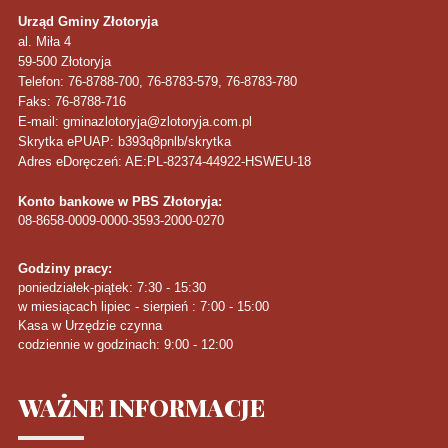
Urząd Gminy Złotoryja
al. Miła 4
59-500
Złotoryja
Telefon
: 76-8788-700, 76-8783-579, 76-8783-780
Faks
: 76-8788-716
E-mail: gminazlotoryja@zlotoryja.com.pl
Skrytka ePUAP: b393q8pnlb/skrytka
Adres eDoręczeń: AE:PL-82374-44922-HSWEU-18
Konto bankowe w PBS Złotoryja:
08-8658-0009-0000-3593-2000-0270
Godziny pracy:
poniedziałek-piątek: 7:30 - 15:30
w miesiącach lipiec - sierpień : 7:00 - 15:00
Kasa w Urzędzie czynna
codziennie w godzinach: 9:00 - 12:00
WAŻNE
INFORMACJE