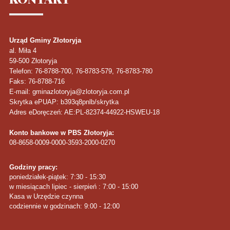
Urząd Gminy Złotoryja
al. Miła 4
59-500
Złotoryja
Telefon
: 76-8788-700, 76-8783-579, 76-8783-780
Faks
: 76-8788-716
E-mail: gminazlotoryja@zlotoryja.com.pl
Skrytka ePUAP: b393q8pnlb/skrytka
Adres eDoręczeń: AE:PL-82374-44922-HSWEU-18
Konto bankowe w PBS Złotoryja:
08-8658-0009-0000-3593-2000-0270
Godziny pracy:
poniedziałek-piątek: 7:30 - 15:30
w miesiącach lipiec - sierpień : 7:00 - 15:00
Kasa w Urzędzie czynna
codziennie w godzinach: 9:00 - 12:00