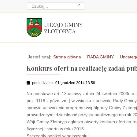
URZĄD GMINY
ZŁOTORYJA
Jesteś tutaj:
Strona główna
RADA GMINY
Uncateg
Konkurs ofert na realizację zadań pu
poniedziałek, 01 grudzień 2014 13:58
Na podstawie art. 13 ustawy z dnia 24 kwietnia 2003r. o d
poz. 1118 z późn. zm.) w związku z uchwałą Rady Gminy Z
sprawie uchwalenia programu współpracy Gminy Złotory
prowadzącymi działalność pożytku publicznego na rok 2
Wójt Gminy Złotoryja ogłasza otwarty konkurs ofert na r
fizycznej i sportu w roku 2015.
Szczegóły poniżej w ogłoszeniu: