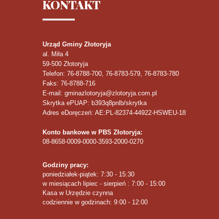
KONTAKT
Urząd Gminy Złotoryja
al. Miła 4
59-500
Złotoryja
Telefon
: 76-8788-700, 76-8783-579, 76-8783-780
Faks
: 76-8788-716
E-mail: gminazlotoryja@zlotoryja.com.pl
Skrytka ePUAP: b393q8pnlb/skrytka
Adres eDoręczeń: AE:PL-82374-44922-HSWEU-18
Konto bankowe w PBS Złotoryja:
08-8658-0009-0000-3593-2000-0270
Godziny pracy:
poniedziałek-piątek: 7:30 - 15:30
w miesiącach lipiec - sierpień : 7:00 - 15:00
Kasa w Urzędzie czynna
codziennie w godzinach: 9:00 - 12:00