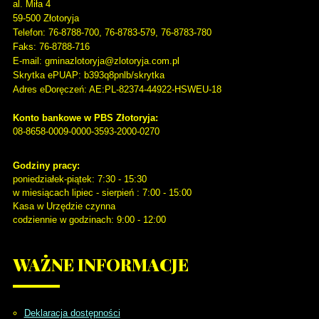
al. Miła 4
59-500
Złotoryja
Telefon
: 76-8788-700, 76-8783-579, 76-8783-780
Faks
: 76-8788-716
E-mail: gminazlotoryja@zlotoryja.com.pl
Skrytka ePUAP: b393q8pnlb/skrytka
Adres eDoręczeń: AE:PL-82374-44922-HSWEU-18
Konto bankowe w PBS Złotoryja:
08-8658-0009-0000-3593-2000-0270
Godziny pracy:
poniedziałek-piątek: 7:30 - 15:30
w miesiącach lipiec - sierpień : 7:00 - 15:00
Kasa w Urzędzie czynna
codziennie w godzinach: 9:00 - 12:00
WAŻNE
INFORMACJE
Deklaracja dostępności