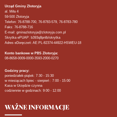
Urząd Gminy Złotoryja
al. Miła 4
59-500
Złotoryja
Telefon
: 76-8788-700, 76-8783-579, 76-8783-780
Faks
: 76-8788-716
E-mail: gminazlotoryja@zlotoryja.com.pl
Skrytka ePUAP: b393q8pnlb/skrytka
Adres eDoręczeń: AE:PL-82374-44922-HSWEU-18
Konto bankowe w PBS Złotoryja:
08-8658-0009-0000-3593-2000-0270
Godziny pracy:
poniedziałek-piątek: 7:30 - 15:30
w miesiącach lipiec - sierpień : 7:00 - 15:00
Kasa w Urzędzie czynna
codziennie w godzinach: 9:00 - 12:00
WAŻNE
INFORMACJE