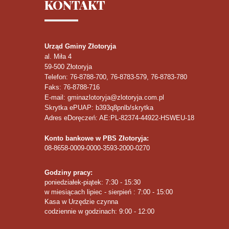
KONTAKT
Urząd Gminy Złotoryja
al. Miła 4
59-500
Złotoryja
Telefon
: 76-8788-700, 76-8783-579, 76-8783-780
Faks
: 76-8788-716
E-mail: gminazlotoryja@zlotoryja.com.pl
Skrytka ePUAP: b393q8pnlb/skrytka
Adres eDoręczeń: AE:PL-82374-44922-HSWEU-18
Konto bankowe w PBS Złotoryja:
08-8658-0009-0000-3593-2000-0270
Godziny pracy:
poniedziałek-piątek: 7:30 - 15:30
w miesiącach lipiec - sierpień : 7:00 - 15:00
Kasa w Urzędzie czynna
codziennie w godzinach: 9:00 - 12:00