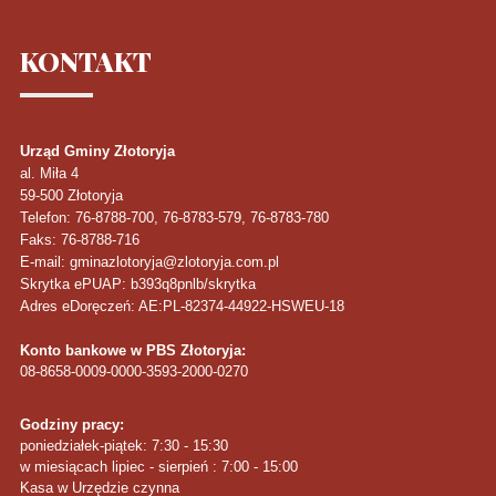
KONTAKT
Urząd Gminy Złotoryja
al. Miła 4
59-500
Złotoryja
Telefon
: 76-8788-700, 76-8783-579, 76-8783-780
Faks
: 76-8788-716
E-mail: gminazlotoryja@zlotoryja.com.pl
Skrytka ePUAP: b393q8pnlb/skrytka
Adres eDoręczeń: AE:PL-82374-44922-HSWEU-18
Konto bankowe w PBS Złotoryja:
08-8658-0009-0000-3593-2000-0270
Godziny pracy:
poniedziałek-piątek: 7:30 - 15:30
w miesiącach lipiec - sierpień : 7:00 - 15:00
Kasa w Urzędzie czynna