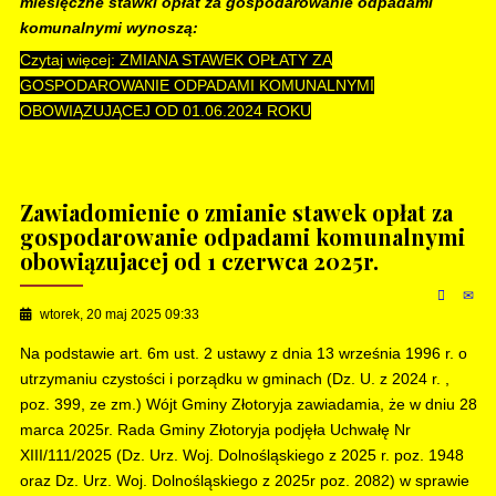
miesięczne stawki opłat za gospodarowanie odpadami
komunalnymi wynoszą:
Czytaj więcej: ZMIANA STAWEK OPŁATY ZA
GOSPODAROWANIE ODPADAMI KOMUNALNYMI
OBOWIĄZUJĄCEJ OD 01.06.2024 ROKU
Zawiadomienie o zmianie stawek opłat za
gospodarowanie odpadami komunalnymi
obowiązujacej od 1 czerwca 2025r.
wtorek, 20 maj 2025 09:33
Na podstawie art. 6m ust. 2 ustawy z dnia 13 września 1996 r. o
utrzymaniu czystości i porządku w gminach (Dz. U. z 2024 r. ,
poz. 399, ze zm.) Wójt Gminy Złotoryja zawiadamia, że w dniu 28
marca 2025r. Rada Gminy Złotoryja podjęła Uchwałę Nr
XIII/111/2025 (Dz. Urz. Woj. Dolnośląskiego z 2025 r. poz. 1948
oraz Dz. Urz. Woj. Dolnośląskiego z 2025r poz. 2082) w sprawie