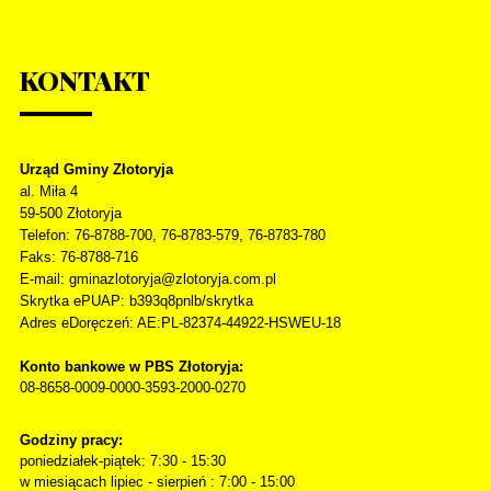
KONTAKT
Urząd Gminy Złotoryja
al. Miła 4
59-500
Złotoryja
Telefon
: 76-8788-700, 76-8783-579, 76-8783-780
Faks
: 76-8788-716
E-mail: gminazlotoryja@zlotoryja.com.pl
Skrytka ePUAP: b393q8pnlb/skrytka
Adres eDoręczeń: AE:PL-82374-44922-HSWEU-18
Konto bankowe w PBS Złotoryja:
08-8658-0009-0000-3593-2000-0270
Godziny pracy:
poniedziałek-piątek: 7:30 - 15:30
w miesiącach lipiec - sierpień : 7:00 - 15:00