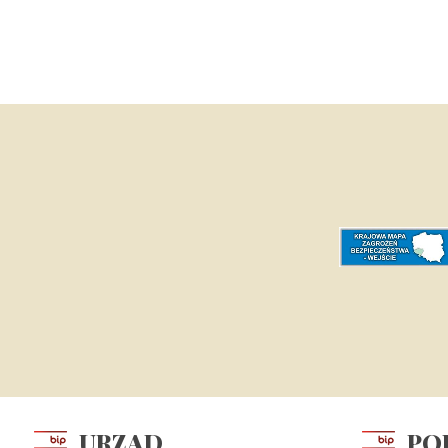
URZĄD
PO