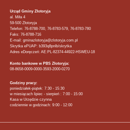
Urząd Gminy Złotoryja
al. Miła 4
59-500
Złotoryja
Telefon
: 76-8788-700, 76-8783-579, 76-8783-780
Faks
: 76-8788-716
E-mail: gminazlotoryja@zlotoryja.com.pl
Skrytka ePUAP: b393q8pnlb/skrytka
Adres eDoręczeń: AE:PL-82374-44922-HSWEU-18
Konto bankowe w PBS Złotoryja:
08-8658-0009-0000-3593-2000-0270
Godziny pracy:
poniedziałek-piątek: 7:30 - 15:30
w miesiącach lipiec - sierpień : 7:00 - 15:00
Kasa w Urzędzie czynna
codziennie w godzinach: 9:00 - 12:00