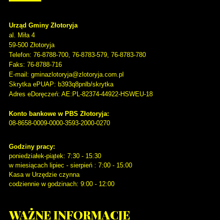
Urząd Gminy Złotoryja
al. Miła 4
59-500
Złotoryja
Telefon
: 76-8788-700, 76-8783-579, 76-8783-780
Faks
: 76-8788-716
E-mail: gminazlotoryja@zlotoryja.com.pl
Skrytka ePUAP: b393q8pnlb/skrytka
Adres eDoręczeń: AE:PL-82374-44922-HSWEU-18
Konto bankowe w PBS Złotoryja:
08-8658-0009-0000-3593-2000-0270
Godziny pracy:
poniedziałek-piątek: 7:30 - 15:30
w miesiącach lipiec - sierpień : 7:00 - 15:00
Kasa w Urzędzie czynna
codziennie w godzinach: 9:00 - 12:00
WAŻNE
INFORMACJE