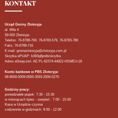
KONTAKT
Urząd Gminy Złotoryja
al. Miła 4
59-500
Złotoryja
Telefon
: 76-8788-700, 76-8783-579, 76-8783-780
Faks
: 76-8788-716
E-mail: gminazlotoryja@zlotoryja.com.pl
Skrytka ePUAP: b393q8pnlb/skrytka
Adres eDoręczeń: AE:PL-82374-44922-HSWEU-18
Konto bankowe w PBS Złotoryja:
08-8658-0009-0000-3593-2000-0270
Godziny pracy:
poniedziałek-piątek: 7:30 - 15:30
w miesiącach lipiec - sierpień : 7:00 - 15:00
Kasa w Urzędzie czynna
codziennie w godzinach: 9:00 - 12:00