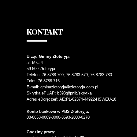
KONTAKT
Urząd Gminy Złotoryja
al. Miła 4
59-500
Złotoryja
Telefon
: 76-8788-700, 76-8783-579, 76-8783-780
Faks
: 76-8788-716
E-mail: gminazlotoryja@zlotoryja.com.pl
Skrytka ePUAP: b393q8pnlb/skrytka
Adres eDoręczeń: AE:PL-82374-44922-HSWEU-18
Konto bankowe w PBS Złotoryja:
08-8658-0009-0000-3593-2000-0270
Godziny pracy: