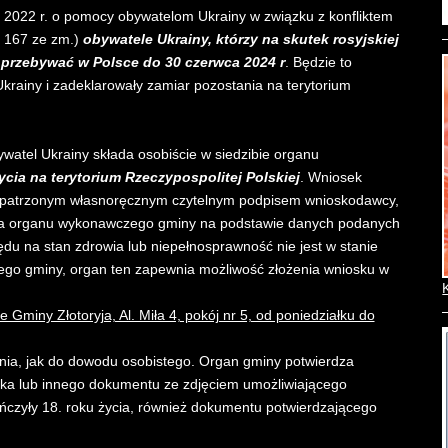
ca 2022 r. o pomocy obywatelom Ukrainy w związku z konfliktem
. 167 ze zm.)
obywatele Ukrainy, którzy na skutek rosyjskiej
e przebywać w Polsce do 30 czerwca 2024 r
. Będzie to
Ukrainy i zadeklarowały zamiar pozostania na terytorium
watel Ukrainy składa osobiście w siedzibie organu
ycia na terytorium Rzeczypospolitej Polskiej
. Wniosek
, opatrzonym własnoręcznym czytelnym podpisem wnioskodawcy,
ka organu wykonawczego gminy na podstawie danych podanych
u na stan zdrowia lub niepełnosprawność nie jest w stanie
ego gminy, organ ten zapewnia możliwość złożenia wniosku w
Gminy Złotoryja, Al. Miła 4, pokój nr 5, od poniedziałku do
nia, jak do dowodu osobistego. Organ gminy potwierdza
ka lub innego dokumentu ze zdjęciem umożliwiającego
ończyły 18. roku życia, również dokumentu potwierdzającego