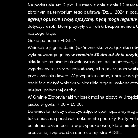
Na podstawie art. 2 pkt. 1 ustawy z dnia z dnia 12 mar
zbrojnym na terytorium tego państwa (Dz.U. 2024 r. poz
agresji opuścili swoją ojczyznę, będą mogli legalni
dotyczyć osób, które przybyły do Polski bezpośrednio z 
naszego kraju.
Gdzie po numer PESEL?
Wniosek o jego nadanie (wzór wniosku w załączniku) oby
wykonawczego gminy
w terminie 30 dni od dnia przyb
składa się na piśmie utrwalonym w postaci papierowej
wypełnionym przez wnioskodawcę albo przez pracowni
przez wnioskodawcę. W przypadku osoby, która ze względ
osobiście złożyć wniosku w siedzibie organu wykonawcz
miejscu pobytu tej osoby.
W Gminie Złotoryja taki wniosek można złożyć w Urzędzie 
piątku w godz. 7.30 – 15.30.
Do wniosku należy dołączyć zdjęcie spełniające wymaga
tożsamość na podstawie dokumentu podróży, Karty Pola
ustalenie tożsamości, a w przypadku osób, które nie uk
urodzenie, i wprowadza dane do rejestru PESEL.