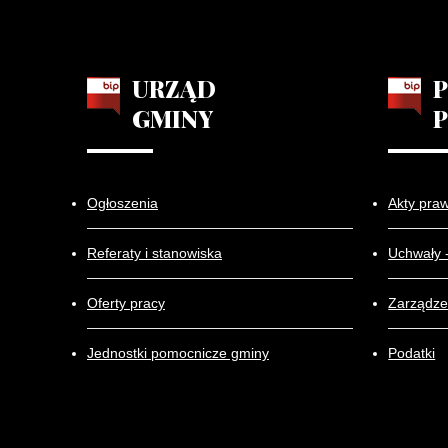
URZĄD
GMINY
Ogłoszenia
Akty pra
Referaty i stanowiska
Uchwały 
Oferty pracy
Zarządze
Jednostki pomocnicze gminy
Podatki