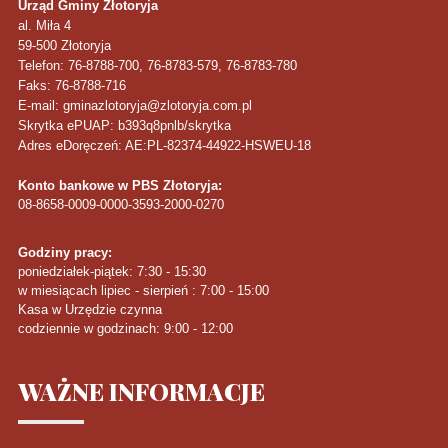
Urząd Gminy Złotoryja
al. Miła 4
59-500
Złotoryja
Telefon
: 76-8788-700, 76-8783-579, 76-8783-780
Faks
: 76-8788-716
E-mail: gminazlotoryja@zlotoryja.com.pl
Skrytka ePUAP: b393q8pnlb/skrytka
Adres eDoręczeń: AE:PL-82374-44922-HSWEU-18
Konto bankowe w PBS Złotoryja:
08-8658-0009-0000-3593-2000-0270
Godziny pracy:
poniedziałek-piątek: 7:30 - 15:30
w miesiącach lipiec - sierpień : 7:00 - 15:00
Kasa w Urzędzie czynna
codziennie w godzinach: 9:00 - 12:00
WAŻNE
INFORMACJE