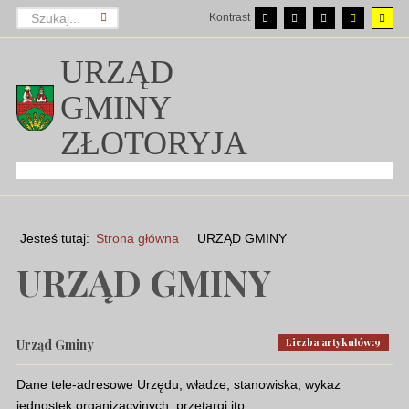
Kontrast
URZĄD
GMINY
ZŁOTORYJA
Jesteś tutaj:
Strona główna
URZĄD GMINY
URZĄD GMINY
Liczba artykułów:9
Urząd Gminy
Dane tele-adresowe Urzędu, władze, stanowiska, wykaz
jednostek organizacyjnych, przetargi itp.