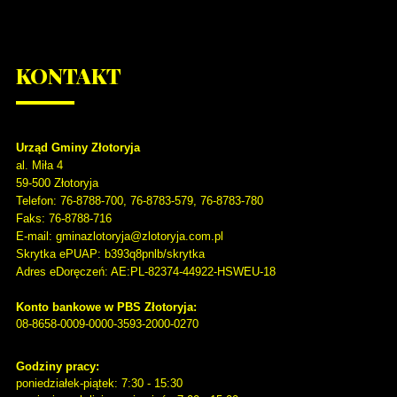
KONTAKT
Urząd Gminy Złotoryja
al. Miła 4
59-500
Złotoryja
Telefon
: 76-8788-700, 76-8783-579, 76-8783-780
Faks
: 76-8788-716
E-mail: gminazlotoryja@zlotoryja.com.pl
Skrytka ePUAP: b393q8pnlb/skrytka
Adres eDoręczeń: AE:PL-82374-44922-HSWEU-18
Konto bankowe w PBS Złotoryja:
08-8658-0009-0000-3593-2000-0270
Godziny pracy:
poniedziałek-piątek: 7:30 - 15:30