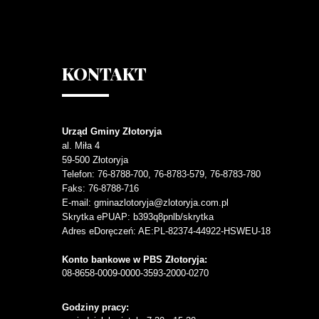
KONTAKT
Urząd Gminy Złotoryja
al. Miła 4
59-500
Złotoryja
Telefon
: 76-8788-700, 76-8783-579, 76-8783-780
Faks
: 76-8788-716
E-mail: gminazlotoryja@zlotoryja.com.pl
Skrytka ePUAP: b393q8pnlb/skrytka
Adres eDoręczeń: AE:PL-82374-44922-HSWEU-18
Konto bankowe w PBS Złotoryja:
08-8658-0009-0000-3593-2000-0270
Godziny pracy: