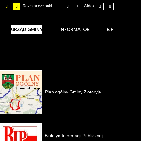
Rozmiar czcionki
Widok
URZĄD GMINY
INFORMATOR
BIP
Plan ogólny Gminy Złotoryja
Biuletyn Informacji Publicznej