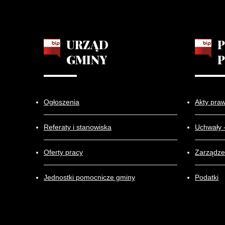
URZĄD
GMINY
Ogłoszenia
Akty pra
Referaty i stanowiska
Uchwały 
Oferty pracy
Zarządze
Jednostki pomocnicze gminy
Podatki