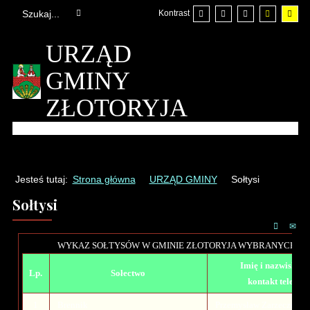
Kontrast
URZĄD
GMINY
ZŁOTORYJA
Jesteś tutaj:
Strona główna
URZĄD GMINY
Sołtysi
Sołtysi
WYKAZ SOŁTYSÓW W GMINIE ZŁOTORYJA WYBRANYCH W 2
Imię i nazwisko so
Lp.
Sołectwo
kontakt telefon
1
Brennik
Przemysław Zarzeczny -