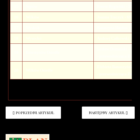
15
Sępów
Ernest Rygielski - 5022
16
Wilków
Joanna Traczyk - 69591
17
Wyskok
Katarzyna Hajdun - 602
18
Wysocko
Andrzej Całkowski - 66
Lesław Domański - 5017
19
Ernestynów Osiedle
- przewodnicząca Zarząd
Elżbieta Banaszyńska - 
20
Wilków Osiedle
- przewodnicząca Zarząd
POPRZEDNI ARTYKUŁ
NASTĘPNY ARTYKUŁ