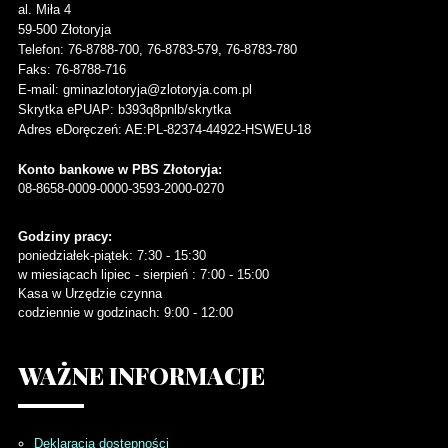
al. Miła 4
59-500
Złotoryja
Telefon
: 76-8788-700, 76-8783-579, 76-8783-780
Faks
: 76-8788-716
E-mail: gminazlotoryja@zlotoryja.com.pl
Skrytka ePUAP: b393q8pnlb/skrytka
Adres eDoręczeń: AE:PL-82374-44922-HSWEU-18
Konto bankowe w PBS Złotoryja:
08-8658-0009-0000-3593-2000-0270
Godziny pracy:
poniedziałek-piątek: 7:30 - 15:30
w miesiącach lipiec - sierpień : 7:00 - 15:00
Kasa w Urzędzie czynna
codziennie w godzinach: 9:00 - 12:00
WAŻNE
INFORMACJE
Deklaracja dostępności