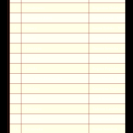
2
Gierałtowiec
Bogusław Dolata - 5159
3
Jerzmanice Zdrój
Dorota Górak - 6090178
4
Kopacz
Iwona Tyńska - 5039158
5
Kozów
Damian Gołębiewski - 7
6
Leszczyna
Danuta Sawicka - 60186
7
Lubiatów
Elżbieta Posmyk - 6906
8
Laźniki
Regina Popielarz - 6076
9
Nowa Wieś Złotoryjska
Anna Mrozek - 6657991
10
Podolany
Katarzyna Stęplowska - 
11
Prusice
Jacek Kondraczuk - 607
12
Pyskowice
Tadeusz Landeburski - 
13
Rokitnica
Małgorzata Pajdak - 79
14
Rzymówka
Stefan Serediuk - 78561