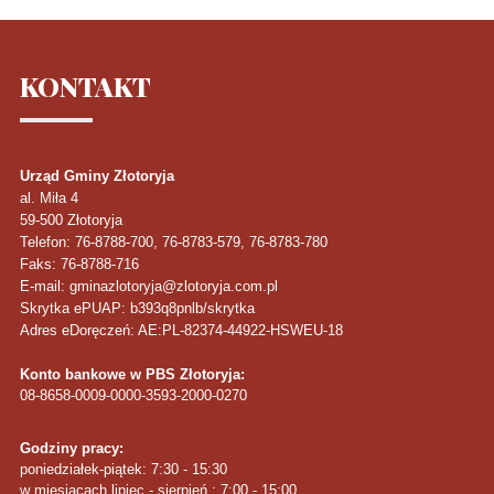
KONTAKT
Urząd Gminy Złotoryja
al. Miła 4
59-500
Złotoryja
Telefon
: 76-8788-700, 76-8783-579, 76-8783-780
Faks
: 76-8788-716
E-mail: gminazlotoryja@zlotoryja.com.pl
Skrytka ePUAP: b393q8pnlb/skrytka
Adres eDoręczeń: AE:PL-82374-44922-HSWEU-18
Konto bankowe w PBS Złotoryja:
08-8658-0009-0000-3593-2000-0270
Godziny pracy:
poniedziałek-piątek: 7:30 - 15:30
w miesiącach lipiec - sierpień : 7:00 - 15:00