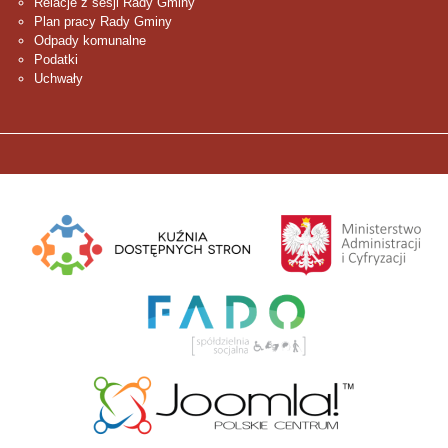
Relacje z sesji Rady Gminy
Plan pracy Rady Gminy
Odpady komunalne
Podatki
Uchwały