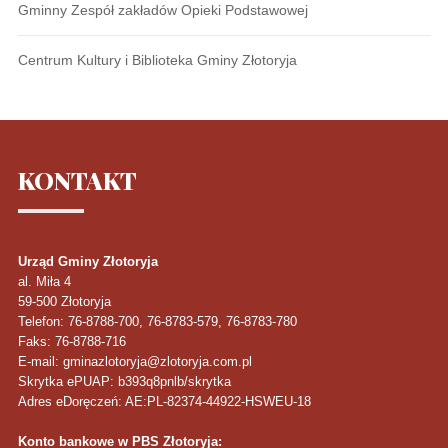
Gminny Zespół zakładów Opieki Podstawowej
Centrum Kultury i Biblioteka Gminy Złotoryja
KONTAKT
Urząd Gminy Złotoryja
al. Miła 4
59-500
Złotoryja
Telefon
: 76-8788-700, 76-8783-579, 76-8783-780
Faks
: 76-8788-716
E-mail: gminazlotoryja@zlotoryja.com.pl
Skrytka ePUAP: b393q8pnlb/skrytka
Adres eDoręczeń: AE:PL-82374-44922-HSWEU-18
Konto bankowe w PBS Złotoryja: