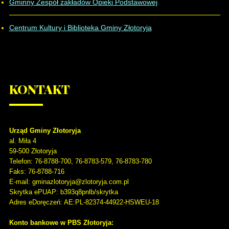
Gminny Zespół zakładów Opieki Podstawowej
Centrum Kultury i Biblioteka Gminy Złotoryja
KONTAKT
Urząd Gminy Złotoryja
al. Miła 4
59-500
Złotoryja
Telefon
: 76-8788-700, 76-8783-579, 76-8783-780
Faks
: 76-8788-716
E-mail: gminazlotoryja@zlotoryja.com.pl
Skrytka ePUAP: b393q8pnlb/skrytka
Adres eDoręczeń: AE:PL-82374-44922-HSWEU-18
Konto bankowe w PBS Złotoryja: