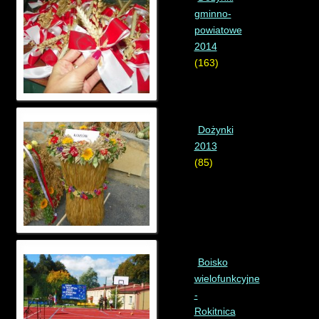
gminno-
powiatowe
2014
(163)
Dożynki
2013
(85)
Boisko
wielofunkcyjne
-
Rokitnica