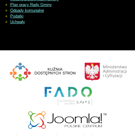
Plan pracy Rady Gminy
Odpady komunalne
Podatki
Uchwały