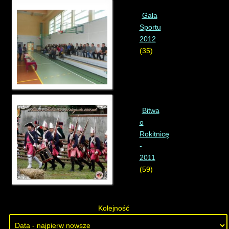
Gala
Sportu
2012
(35)
Bitwa
o
Rokitnicę
-
2011
(59)
Kolejność