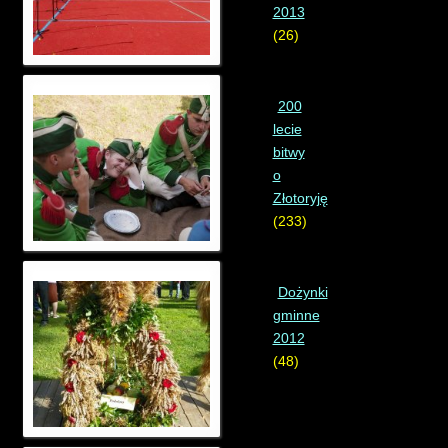
2013
(26)
200
lecie
bitwy
o
Złotoryję
(233)
Dożynki
gminne
2012
(48)