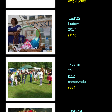
dziękujemy.
Święto
Ludowe
2017
(115)
Festyn
25
lecie
samorzadu
(554)
Dożynki